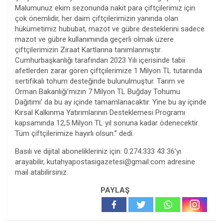
Malumunuz ekim sezonunda nakit para çiftçilerimiz için
çok önemlidir, her daim çiftçilerimizin yanında olan
hükümetimiz hububat, mazot ve gübre desteklerini sadece
mazot ve gübre kullanımında geçerli olmak üzere
çiftçilerimizin Ziraat Kartlarına tanımlanmıştır.
Cumhurbaşkanlığı tarafından 2023 Yılı içerisinde tabii
afetlerden zarar gören çiftçilerimize 1 Milyon TL tutarında
sertifikalı tohum desteğinde bulunulmuştur. Tarım ve
Orman Bakanlığı’mızın 7 Milyon TL Buğday Tohumu
Dağıtımı’ da bu ay içinde tamamlanacaktır. Yine bu ay içinde
Kırsal Kalkınma Yatırımlarının Desteklemesi Programı
kapsamında 12,5 Milyon TL yıl sonuna kadar ödenecektir.
Tüm çiftçilerimize hayırlı olsun.” dedi.
Basılı ve dijital abonelikleriniz için: 0.274.333 43 36’yı
arayabilir,
kutahyapostasigazetesi@gmail.com
adresine
mail atabilirsiniz.
PAYLAŞ