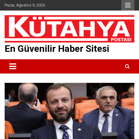
Skip
Pazar, Ağustos 9, 2026
to
content
En Güvenilir Haber Sitesi