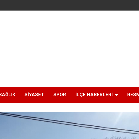
SAĞLIK
SIYASET
SPOR
İLÇE HABERLERI
RESM