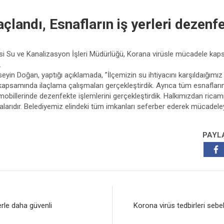
açlandı, Esnafların iş yerleri dezenfe
si Su ve Kanalizasyon İşleri Müdürlüğü, Korana virüsle mücadele kap
.
yin Doğan, yaptığı açıklamada, ”İlçemizin su ihtiyacını karşıldaığım
apsamında ilaçlama çalışmaları gerçekleştirdik. Ayrıca tüm esnaflarım
mobillerinde dezenfekte işlemlerini gerçekleştirdik. Halkımızdan rica
alarıdır. Belediyemiz elindeki tüm imkanları seferber ederek mücade
PAYL
lerle daha güvenli
Korona virüs tedbirleri sebe