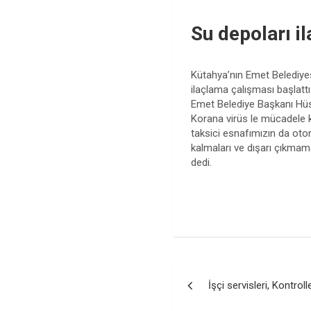
Su depoları il
Kütahya’nın Emet Belediye
ilaçlama çalışması başlattı
Emet Belediye Başkanı Hüse
Korana virüs le mücadele k
taksici esnafımızın da oto
kalmaları ve dışarı çıkmam
dedi.
Yazı
İşçi servisleri, Kontrol
gezinmesi