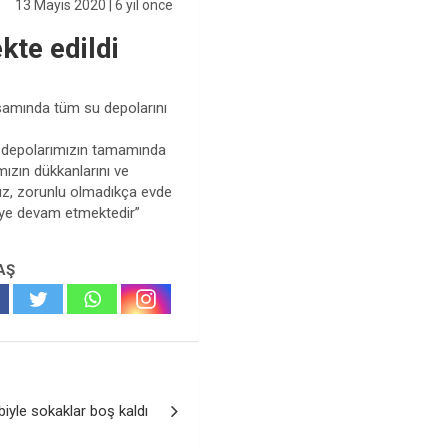
13 Mayıs 2020
| 6 yıl önce
kte edildi
samında tüm su depolarını
ız depolarımızın tamamında
ızın dükkanlarını ve
mız, zorunlu olmadıkça evde
leye devam etmektedir”
AŞ
biyle sokaklar boş kaldı