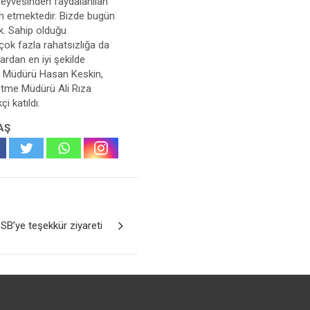
 meyvesinden faydalanılan
cih etmektedir. Bizde bugün
ik. Sahip olduğu
i çok fazla rahatsızlığa da
ardan en iyi şekilde
e Müdürü Hasan Keskin,
tme Müdürü Ali Rıza
i katıldı.
AŞ
SB’ye teşekkür ziyareti