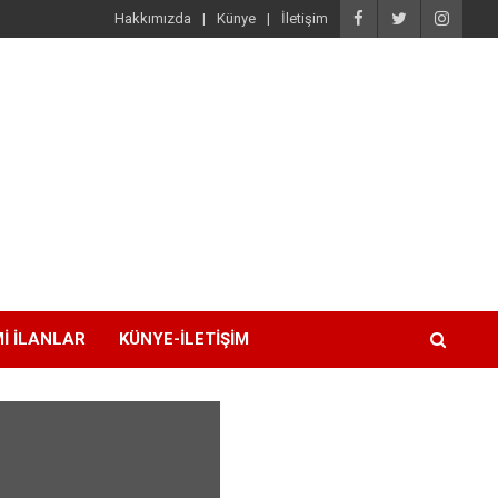
Hakkımızda
Künye
İletişim
I İLANLAR
KÜNYE-İLETIŞIM