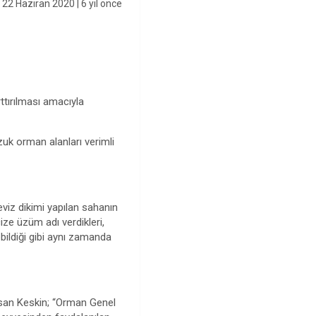
22 Haziran 2020
| 6 yıl önce
tırılması amacıyla
zuk orman alanları verimli
viz dikimi yapılan sahanın
ize üzüm adı verdikleri,
ebildiği gibi aynı zamanda
asan Keskin; “Orman Genel