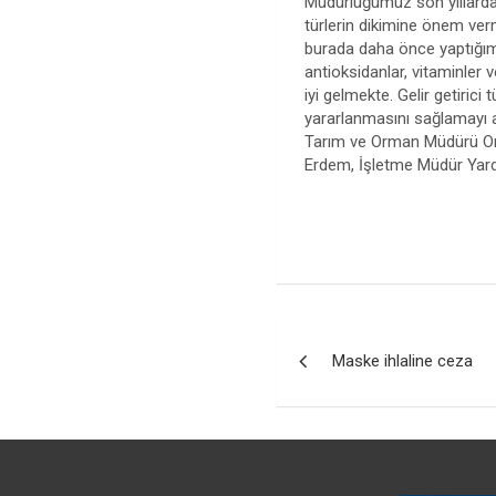
Müdürlüğümüz son yıllarda 
türlerin dikimine önem verm
burada daha önce yaptığımı
antioksidanlar, vitaminler v
iyi gelmekte. Gelir getiri
yararlanmasını sağlamayı
Tarım ve Orman Müdürü Or
Erdem, İşletme Müdür Yardı
Yazı
Maske ihlaline ceza
gezinmesi