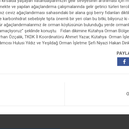
kırsalda yaşayan vatandaşlarımızın gelir seviyesinin artırılması için
ekte ve yapılan ağaçlandırma çalışmalarında gelir getirici türleri ter
z ceviz ağaçlandırması sahasındaki bir alana goji berry fidanları dikt
e karbonhidrat sebebiyle tıpta önemli bir yeri olan bu bitki, biliyoruz k
ci tür ağaçlandırmalarımız ile orman köylüsünün bulunduğu yerde ormanl
 amaçlıyoruz” şeklinde konuştu. Fidan dikimine Kütahya Orman Bölg
han Özçalık, TKDK İl Koordinatörü Ahmet Yazar, Kütahya Orman İşle
mcısı Hulusi Yıldız ve Yeşildağ Orman İşletme Şefi Niyazi Hakan Dinkç
PAYL
O