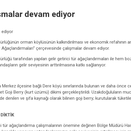
şmalar devam ediyor
 ediyor
lüğünün orman köylüsünün kalkındırılması ve ekonomik refahının art
Tür Ağaçlandırmaları” çerçevesinde çalışmalar devam ediyor.
üğü tarafından yapılan gelir getirici tür ağaçlandırmaları ile hem bo
ndaşların gelir seviyesinin arttırılmasına katkı sağlanıyor.
a Merkez ilçesine bağlı Dere köyü sınırlarında bulunan ve daha önce ce
det Goji Berry (kurt üzümü) dikimi gerçekleştirildi. Uzakdoğuluların muc
 denilen ve şifa kaynağı olarak bilinen goji berry; kurutularak tüketil
DİKTİK
irici tür ağaçlandırma çalışmalarının önemine değinen Bölge Müdürü H