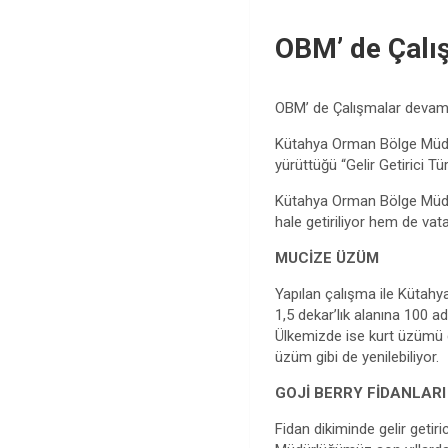
OBM’ de Çalı
OBM’ de Çalışmalar devam
Kütahya Orman Bölge Müdür
yürüttüğü “Gelir Getirici 
Kütahya Orman Bölge Müdürl
hale getiriliyor hem de vata
MUCİZE ÜZÜM
Yapılan çalışma ile Kütahy
1,5 dekar’lık alanına 100 a
Ülkemizde ise kurt üzümü de
üzüm gibi de yenilebiliyor.
GOJİ BERRY FİDANLARI 
Fidan dikiminde gelir get