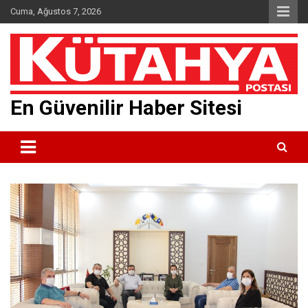
Skip
Cuma, Ağustos 7, 2026
to
content
En Güvenilir Haber Sitesi