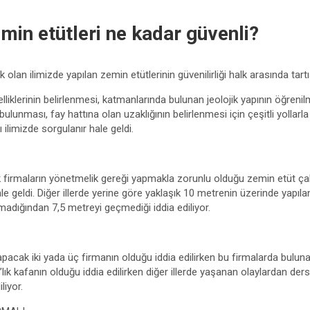
min etütleri ne kadar güvenli?
olan ilimizde yapılan zemin etütlerinin güvenilirliği halk arasında tartı
lliklerinin belirlenmesi, katmanlarında bulunan jeolojik yapının öğren
bulunması, fay hattına olan uzaklığının belirlenmesi için çeşitli yollar
 ilimizde sorgulanır hale geldi.
firmaların yönetmelik gereği yapmakla zorunlu olduğu zemin etüt çalış
le geldi. Diğer illerde yerine göre yaklaşık 10 metrenin üzerinde yapıl
madığından 7,5 metreyi geçmediği iddia ediliyor.
apacak iki yada üç firmanın olduğu iddia edilirken bu firmalarda bulun
ık kafanın olduğu iddia edilirken diğer illerde yaşanan olaylardan ders ç
liyor.