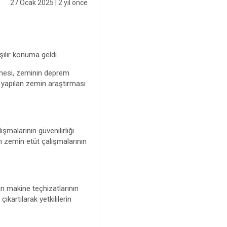
27 Ocak 2025
| 2 yıl önce
şılır konuma geldi.
ilmesi, zeminin deprem
la yapılan zemin araştırması
malarının güvenilirliği
an zemin etüt çalışmalarının
an makine teçhizatlarının
ıkartılarak yetkililerin