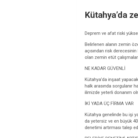
Kütahya’da ze
Deprem ve afat riski yüksek 
Belirlenen alanın zemin öze
açısından risk derecesinin 
olan zemin etüt çalışmaları
NE KADAR GÜVENLİ
Kütahya’da inşaat yapacak 
halk arasında sorgulanır ha
ilimizde yeterli donanım ol
İKİ YADA ÜÇ FİRMA VAR
Kütahya genelinde bu işi y
da yetersiz ve en büyük 40’l
denetimi artırması talep edi