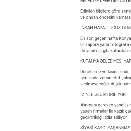
BELEDİYE DENETİMİ ARTI
Edinilen bilgilere göre zem
ve ondan öncesini kamera ve
İNSAN HAYATI UCUZ OL
En son geçen hafta Konya’d
bir rapora yada fotoğrafa d
de yapılmış gibi kullanılab
KÜTAHYA BELEDİYESİ YA
Denetleme yetkisini elinde
genelinde zemin etüt çalış
verilmeyeceğini düşünüyor
İZİNLE GECİKTİRİLİYOR
Alınması gereken yasal izinl
yapan firmalar ile kazık ç
geciktirildiği iddia ediliyor.
SİYASİ KAYGI YAŞANMAS