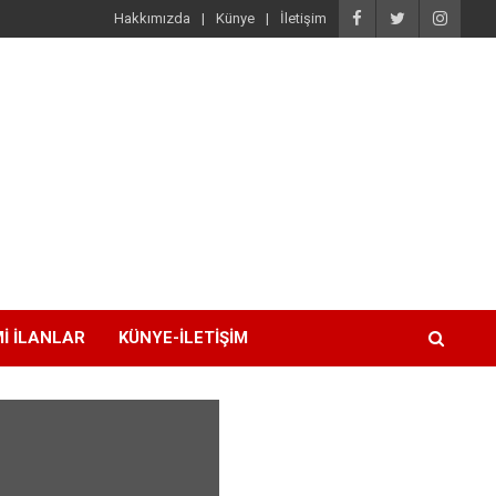
Hakkımızda
Künye
İletişim
I İLANLAR
KÜNYE-İLETIŞIM