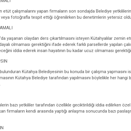
RMALI
in etüt çalışmalarını yapan firmaların son sondajda Belediye yetkililerin
ya fotoğrafla tespit ettiği öğrenilirken bu denetimlerin yetersiz olduğ
MAMALI
a yaşanan olaydan ders çıkartılmasını isteyen Kütahyalılar zemin et
ayalı olmaması gerektiğini ifade ederek farklı parsellerde yapılan çal
ileceğini iddia ederek insan hayatının bu kadar ucuz olmaması gerektiği
PSIN
 bulunduran Kütahya Belediyesinin bu konuda bir çalışma yapmasını i
masının Kütahya Belediye tarafından yapılmasını böylelikle her hangi b
.
erin bazı yetkililer tarafından özellikle geciktirildiği iddia edilirken ö
akan firmaların kendi arasında yaptığı anlaşma sonucunda bazı paslaşm
IN