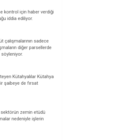
e kontrol için haber verdiği
u iddia ediliyor.
üt çalışmalarının sadece
ışmaların diğer parsellerde
 söyleniyor.
steyen Kütahyalılar Kütahya
ir şaibeye de fırsat
zel sektörün zemin etüdü
alar nedeniyle işlerin