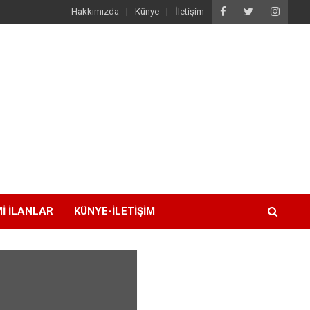
Hakkımızda
Künye
İletişim
I İLANLAR
KÜNYE-İLETIŞIM