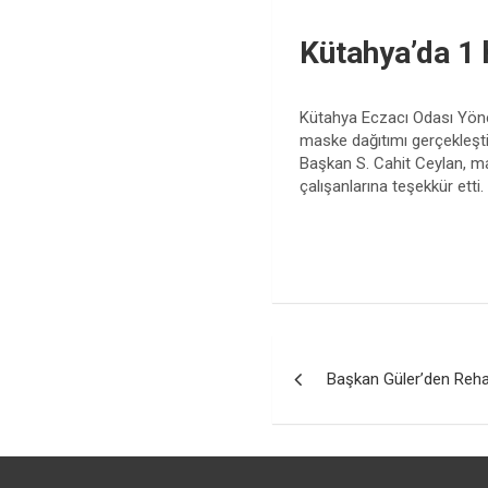
Kütahya’da 1 
Kütahya Eczacı Odası Yöne
maske dağıtımı gerçekleştird
Başkan S. Cahit Ceylan, ma
çalışanlarına teşekkür etti.
Yazı
Başkan Güler’den Rehav
gezinmesi