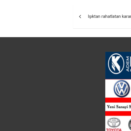
Yazı
Işıktan rahatlatan kara
gezinmesi