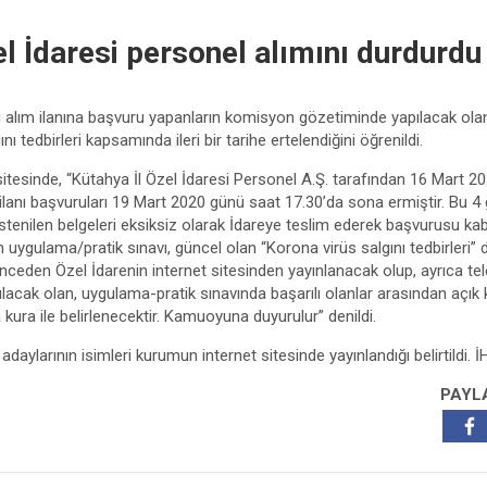
el İdaresi personel alımını durdurdu
şçi alım ilanına başvuru yapanların komisyon gözetiminde yapılacak ol
nı tedbirleri kapsamında ileri bir tarihe ertelendiğini öğrenildi.
t sitesinde, “Kütahya İl Özel İdaresi Personel A.Ş. tarafından 16 Mart 
lım ilanı başvuruları 19 Mart 2020 günü saat 17.30’da sona ermiştir. Bu 
 istenilen belgeleri eksiksiz olarak İdareye teslim ederek başvurusu ka
ygulama/pratik sınavı, güncel olan “Korona virüs salgını tedbirleri” dol
önceden Özel İdarenin internet sitesinden yayınlanacak olup, ayrıca telef
yapılacak olan, uygulama-pratik sınavında başarılı olanlar arasından açık 
kura ile belirlenecektir. Kamuoyuna duyurulur” denildi.
adaylarının isimleri kurumun internet sitesinde yayınlandığı belirtildi. 
PAYL