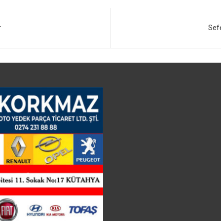
r
Sefe