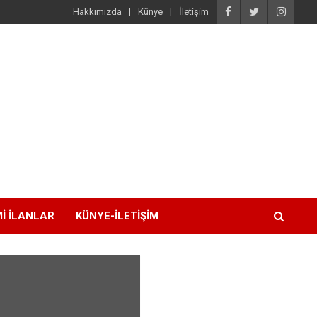
Hakkımızda
Künye
İletişim
I İLANLAR
KÜNYE-İLETIŞIM