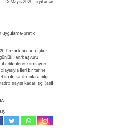
13 Mayıs 2020
| 6 yıl önce
an uygulama-pratik
2020 Pazartesi günü İşkur
4 günlük ilan/başvuru
bul edilenlerin komisyon
ayısıyla ileri bir tarihe
on ile katılımcılara bilgi
kadro sayısı kadar işçi (asil
İHA
AŞ