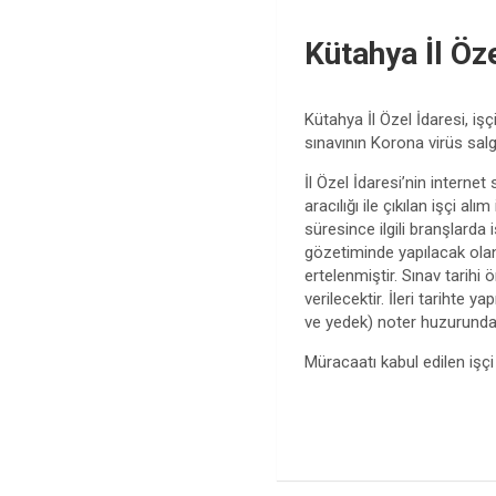
Kütahya İl Öz
Kütahya İl Özel İdaresi, i
sınavının Korona virüs salgı
İl Özel İdaresi’nin interne
aracılığı ile çıkılan işçi a
süresince ilgili branşlarda
gözetiminde yapılacak olan u
ertelenmiştir. Sınav tarihi 
verilecektir. İleri tarihte 
ve yedek) noter huzurunda 
Müracaatı kabul edilen işçi 