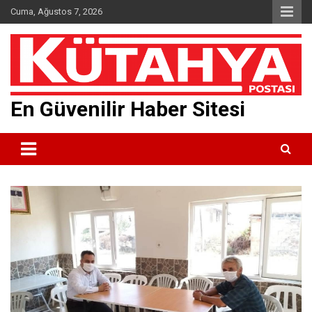
Skip
Cuma, Ağustos 7, 2026
to
content
En Güvenilir Haber Sitesi