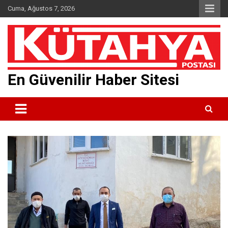
Skip
Cuma, Ağustos 7, 2026
to
content
En Güvenilir Haber Sitesi