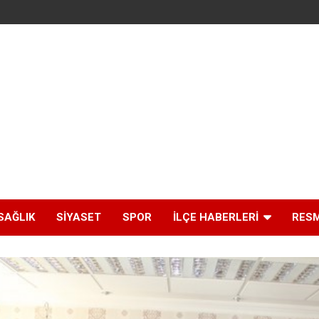
SAĞLIK
SIYASET
SPOR
İLÇE HABERLERI
RESM