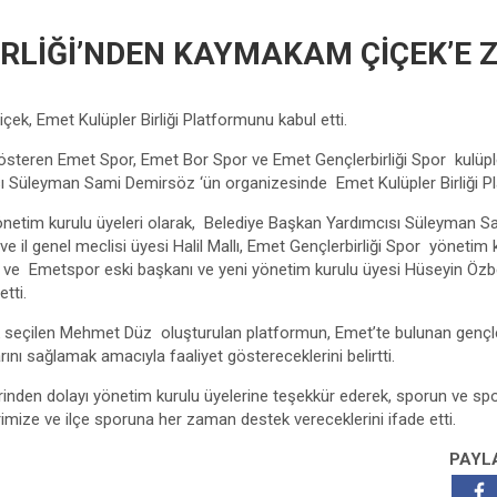
RLİĞİ’NDEN KAYMAKAM ÇİÇEK’E 
k, Emet Kulüpler Birliği Platformunu kabul etti.
teren Emet Spor, Emet Bor Spor ve Emet Gençlerbirliği Spor kulüpler
ı Süleyman Sami Demirsöz ‘ün organizesinde Emet Kulüpler Birliği Pl
önetim kurulu üyeleri olarak, Belediye Başkan Yardımcısı Süleyman 
e il genel meclisi üyesi Halil Mallı, Emet Gençlerbirliği Spor yönetim 
ve Emetspor eski başkanı ve yeni yönetim kurulu üyesi Hüseyin 
tti.
 seçilen Mehmet Düz oluşturulan platformun, Emet’te bulunan gençler
nı sağlamak amacıyla faaliyet göstereceklerini belirtti.
inden dolayı yönetim kurulu üyelerine teşekkür ederek, sporun ve s
rimize ve ilçe sporuna her zaman destek vereceklerini ifade etti.
PAYL