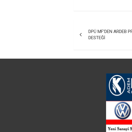
Yazı
DPÜ MF’DEN ARDEB P
gezinmesi
DESTEĞİ