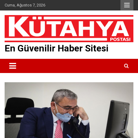
Skip
Cuma, Ağustos 7, 2026
to
content
En Güvenilir Haber Sitesi