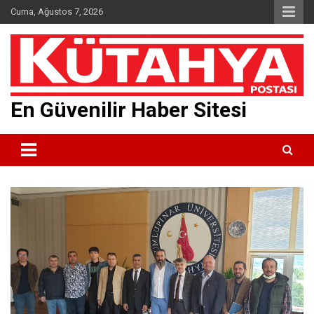
Skip
Cuma, Ağustos 7, 2026
to
content
En Güvenilir Haber Sitesi