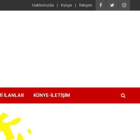
Hakkımızda
Künye
İletişim
I İLANLAR
KÜNYE-İLETIŞIM