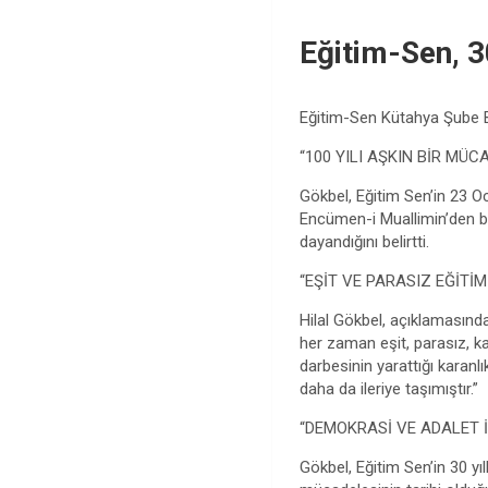
Eğitim-Sen, 3
Eğitim-Sen Kütahya Şube Ba
“100 YILI AŞKIN BİR MÜ
Gökbel, Eğitim Sen’in 23 O
Encümen-i Muallimin’den ba
dayandığını belirtti.
“EŞİT VE PARASIZ EĞİTİM
Hilal Gökbel, açıklamasında
her zaman eşit, parasız, kam
darbesinin yarattığı karanl
daha da ileriye taşımıştır.”
“DEMOKRASİ VE ADALET İ
Gökbel, Eğitim Sen’in 30 yı