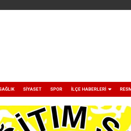
SAĞLIK
SIYASET
SPOR
İLÇE HABERLERI
RESM