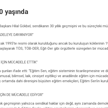
0 yaşında
şkanı Hilal Gökbel, sendikanın 30 yıllık geçmişini ve bu süreçteki müc
CADELEYE DAYANIYOR”
cak 1995’te resmi olarak kurulduğunu ancak bu kuruluşun köklerinin 1
şlayarak TÖS, TÖB-DER, Eğit-Der gibi örgütlerle süregelen bir mücadel
 İÇİN MÜCADELE ETTİK”
 şunları ifade etti: “Eğitim Sen, eğitim sisteminin ticarileşmesine ve di
usal, bilimsel, laik, cinsiyet eşitlikçi ve anadilinde eğitim için mücad
ık ortamda dahi direnişini büyüten eğitim emekçileri, Eğitim Sen’in ku
ÇİN DE MÜCADELE EDİYOR”
llık geçmişinin yalnızca sendikal haklar için değil, aynı zamanda demokr