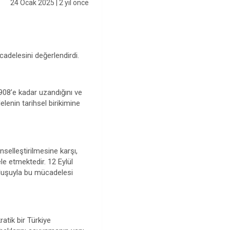
24 Ocak 2025
| 2 yıl önce
adelesini değerlendirdi.
908’e kadar uzandığını ve
enin tarihsel birikimine
nselleştirilmesine karşı,
ele etmektedir. 12 Eylül
ruluşuyla bu mücadelesi
atik bir Türkiye