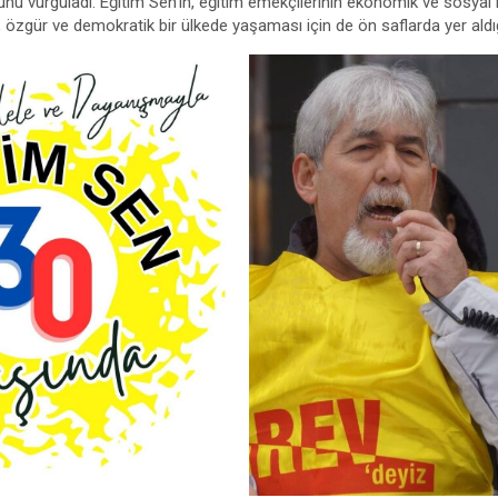
unu vurguladı. Eğitim Sen’in, eğitim emekçilerinin ekonomik ve sosyal
, özgür ve demokratik bir ülkede yaşaması için de ön saflarda yer aldığın