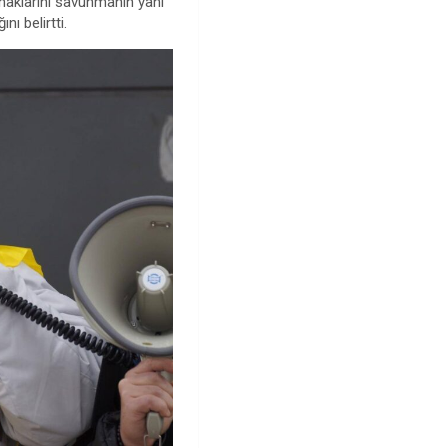
 haklarını savunmanın yanı
ı belirtti.