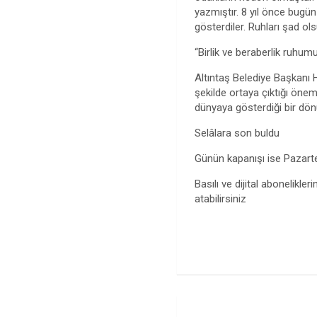
yazmıştır. 8 yıl önce bugün 
gösterdiler. Ruhları şad ol
“Birlik ve beraberlik ruhum
Altıntaş Belediye Başkanı H
şekilde ortaya çıktığı önem
dünyaya gösterdiği bir dönü
Selâlara son buldu
Günün kapanışı ise Pazartes
Basılı ve dijital abonelikleri
atabilirsiniz
Yazı