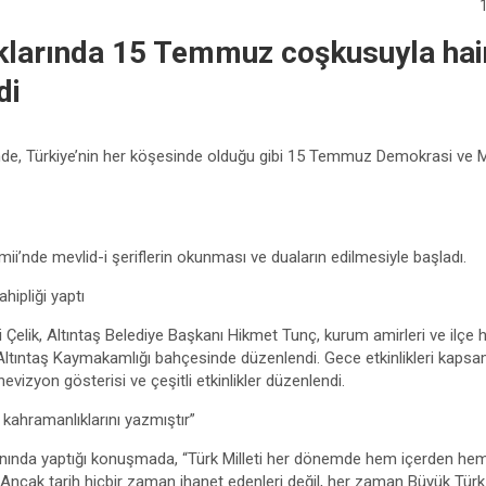
klarında 15 Temmuz coşkusuyla hain
di
inde, Türkiye’nin her köşesinde olduğu gibi 15 Temmuz Demokrasi ve Mi
ii’nde mevlid-i şeriflerin okunması ve duaların edilmesiyle başladı.
ipliği yaptı
k, Altıntaş Belediye Başkanı Hikmet Tunç, kurum amirleri ve ilçe hal
er, Altıntaş Kaymakamlığı bahçesinde düzenlendi. Gece etkinlikleri kap
evizyon gösterisi ve çeşitli etkinlikler düzenlendi.
n kahramanlıklarını yazmıştır”
nında yaptığı konuşmada, “Türk Milleti her dönemde hem içerden hem
Ancak tarih hiçbir zaman ihanet edenleri değil, her zaman Büyük Türk M