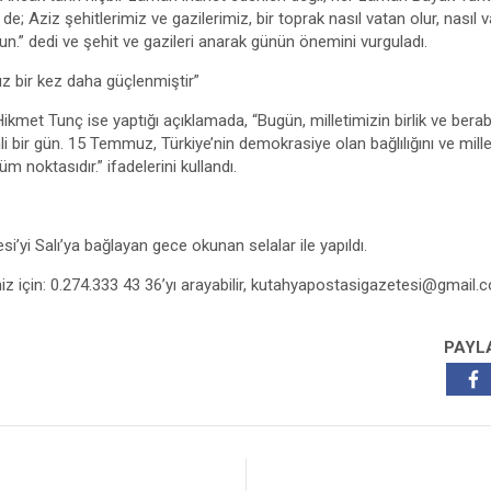
de; Aziz şehitlerimiz ve gazilerimiz, bir toprak nasıl vatan olur, nasıl 
sun.” dedi ve şehit ve gazileri anarak günün önemini vurguladı.
uz bir kez daha güçlenmiştir”
ikmet Tunç ise yaptığı açıklamada, “Bugün, milletimizin birlik ve bera
li bir gün. 15 Temmuz, Türkiye’nin demokrasiye olan bağlılığını ve mille
m noktasıdır.” ifadelerini kullandı.
i’yi Salı’ya bağlayan gece okunan selalar ile yapıldı.
niz için: 0.274.333 43 36’yı arayabilir,
kutahyapostasigazetesi@gmail.
PAYL