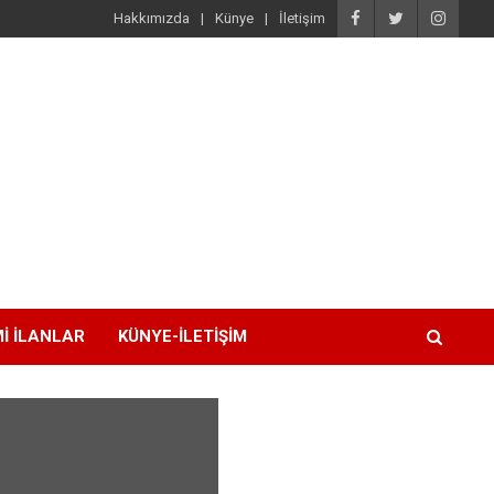
Hakkımızda
Künye
İletişim
I İLANLAR
KÜNYE-İLETIŞIM