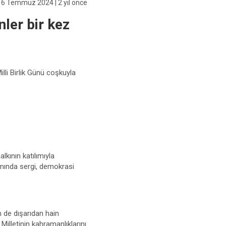
16 Temmuz 2024
| 2 yıl önce
ler bir kez
lli Birlik Günü coşkuyla
kının katılımıyla
samında sergi, demokrasi
 de dışarıdan hain
illetinin kahramanlıklarını