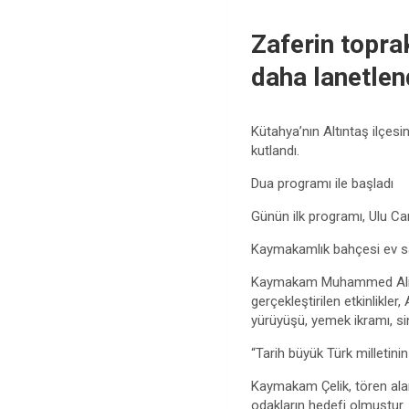
Zaferin topra
daha lanetlen
Kütahya’nın Altıntaş ilçes
kutlandı.
Dua programı ile başladı
Günün ilk programı, Ulu Cam
Kaymakamlık bahçesi ev sah
Kaymakam Muhammed Ali Çeli
gerçekleştirilen etkinlikl
yürüyüşü, yemek ikramı, sin
“Tarih büyük Türk milletini
Kaymakam Çelik, tören ala
odakların hedefi olmuştur. 