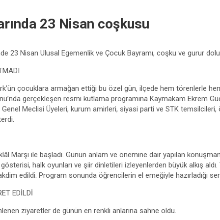
arında 23 Nisan coşkusu
nde 23 Nisan Ulusal Egemenlik ve Çocuk Bayramı, coşku ve gurur dolu et
UTMADI
’ün çocuklara armağan ettiği bu özel gün, ilçede hem törenlerle hem 
alonu’nda gerçekleşen resmi kutlama programına Kaymakam Ekrem Güd
 Genel Meclisi Üyeleri, kurum amirleri, siyasi parti ve STK temsilcileri,
erdi.
iklâl Marşı ile başladı. Günün anlam ve önemine dair yapılan konuşman
gösterisi, halk oyunları ve şiir dinletileri izleyenlerden büyük alkış al
takdim edildi. Program sonunda öğrencilerin el emeğiyle hazırladığı serg
ET EDİLDİ
nen ziyaretler de günün en renkli anlarına sahne oldu.