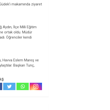
Güdek’i makamında ziyaret
 Aydın, İlçe Milli Eğitim
me ortak oldu. Müdür
adı. Öğrenciler kendi
çam, Havva Eslem Mareş ve
ylaştılar. Başkan Tunç,
AŞ