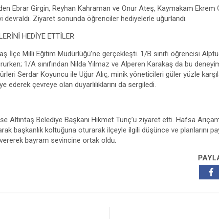
inden Ebrar Girgin, Reyhan Kahraman ve Onur Ateş, Kaymakam Ekrem 
i devraldı. Ziyaret sonunda öğrenciler hediyelerle uğurlandı.
ERİNİ HEDİYE ETTİLER
aş İlçe Milli Eğitim Müdürlüğü’ne gerçekleşti. 1/B sınıfı öğrencisi Alptuğ
rken; 1/A sınıfından Nilda Yılmaz ve Alperen Karakaş da bu deneyi
eri Serdar Koyuncu ile Uğur Alıç, minik yöneticileri güler yüzle karşıl
iye ederek çevreye olan duyarlılıklarını da sergiledi.
ri ise Altıntaş Belediye Başkanı Hikmet Tunç’u ziyaret etti. Hafsa Arı
arak başkanlık koltuğuna oturarak ilçeyle ilgili düşünce ve planlarını pa
r vererek bayram sevincine ortak oldu.
PAYL