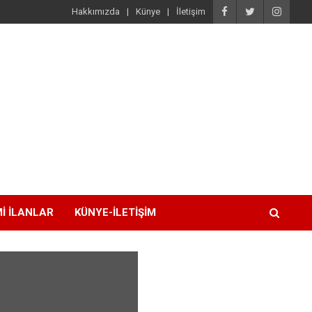
Hakkımızda
Künye
İletişim
I İLANLAR
KÜNYE-İLETIŞIM