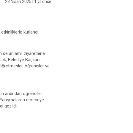
23 Nisan 2025
| 1 yıl önce
kinliklerle kutlandı.
de anlamlı ziyaretlerle
ek, Belediye Başkanı
 öğretmenler, öğrenciler ve
ın ardından öğrenciler
dı. Yarışmalarda dereceye
i gezildi.