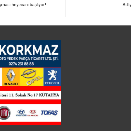
şması heyecanı başlıyor!
Adli