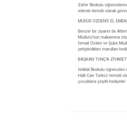
Zafer İlkokulu öğrenciler
ederek temsili olarak görev
MÜDÜR ÖZDEN’E EL EMEKL
Benzer bir ziyaret de Altınt
Müdürü’nün makamına oturu
İsmail Özden ve Şube Müdürl
yetiştirdikleri marulları hed
BAŞKAN TUNÇ’A ZİYARET
İstiklal İlkokulu öğrencile
Halil Can Türköz temsili ol
çocuklara çeşitli hediyele
Yazı