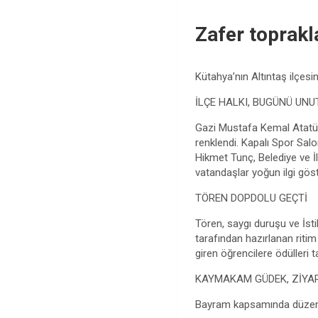
Zafer toprakl
Kütahya’nın Altıntaş ilçesi
İLÇE HALKI, BUGÜNÜ UN
Gazi Mustafa Kemal Atatürk
renklendi. Kapalı Spor S
Hikmet Tunç, Belediye ve İl
vatandaşlar yoğun ilgi göst
TÖREN DOPDOLU GEÇTİ
Tören, saygı duruşu ve İst
tarafından hazırlanan ritim 
giren öğrencilere ödülleri 
KAYMAKAM GÜDEK, ZİYAR
Bayram kapsamında düzenle