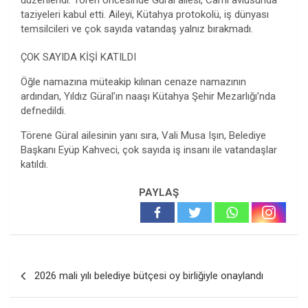
düzenlendi. Tören öncesinde Güral ailesi, Cami avlusunda
taziyeleri kabul etti. Aileyi, Kütahya protokolü, iş dünyası
temsilcileri ve çok sayıda vatandaş yalnız bırakmadı.
ÇOK SAYIDA KİŞİ KATILDI
Öğle namazına müteakip kılınan cenaze namazının
ardından, Yıldız Güral’ın naaşı Kütahya Şehir Mezarlığı’nda
defnedildi.
Törene Güral ailesinin yanı sıra, Vali Musa Işın, Belediye
Başkanı Eyüp Kahveci, çok sayıda iş insanı ile vatandaşlar
katıldı.
PAYLAŞ
Yazı
2026 mali yılı belediye bütçesi oy birliğiyle onaylandı
gezinmesi