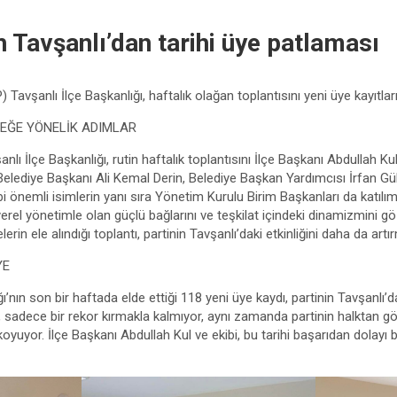
 Tavşanlı’dan tarihi üye patlaması
Tavşanlı İlçe Başkanlığı, haftalık olağan toplantısını yeni üye kayıtları
EĞE YÖNELİK ADIMLAR
nlı İlçe Başkanlığı, rutin haftalık toplantısını İlçe Başkanı Abdullah Ku
 Belediye Başkanı Ali Kemal Derin, Belediye Başkan Yardımcısı İrfan Güle
i önemli isimlerin yanı sıra Yönetim Kurulu Birim Başkanları da katılı
 yerel yönetimle olan güçlü bağlarını ve teşkilat içindeki dinamizmini 
lerin ele alındığı toplantı, partinin Tavşanlı’daki etkinliğini daha da artırm
YE
’nın son bir haftada elde ettiği 118 yeni üye kaydı, partinin Tavşanlı’d
 sadece bir rekor kırmakla kalmıyor, aynı zamanda partinin halktan gör
yuyor. İlçe Başkanı Abdullah Kul ve ekibi, bu tarihi başarıdan dolayı b