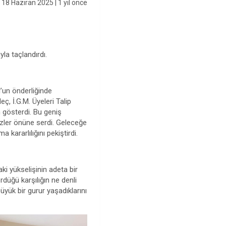
18 Haziran 2025
| 1 yıl önce
yla taçlandırdı.
l’un önderliğinde
ç, İ.G.M. Üyeleri Talip
m gösterdi. Bu geniş
gözler önüne serdi. Geleceğe
a kararlılığını pekiştirdi.
aki yükselişinin adeta bir
düğü karşılığın ne denli
üyük bir gurur yaşadıklarını