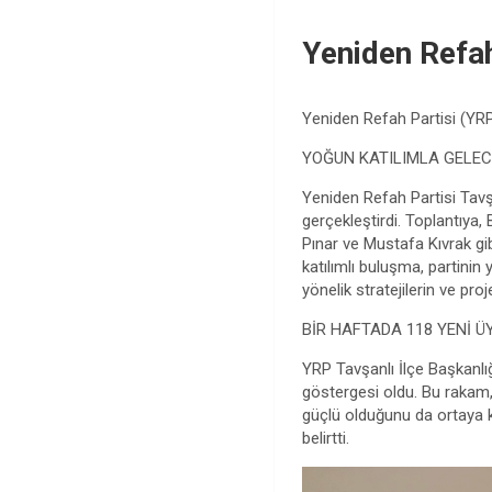
Yeniden Refah
Yeniden Refah Partisi (YRP) 
YOĞUN KATILIMLA GELEC
Yeniden Refah Partisi Tavşa
gerçekleştirdi. Toplantıya,
Pınar ve Mustafa Kıvrak gib
katılımlı buluşma, partinin
yönelik stratejilerin ve proje
BİR HAFTADA 118 YENİ Ü
YRP Tavşanlı İlçe Başkanlığı
göstergesi oldu. Bu rakam,
güçlü olduğunu da ortaya ko
belirtti.