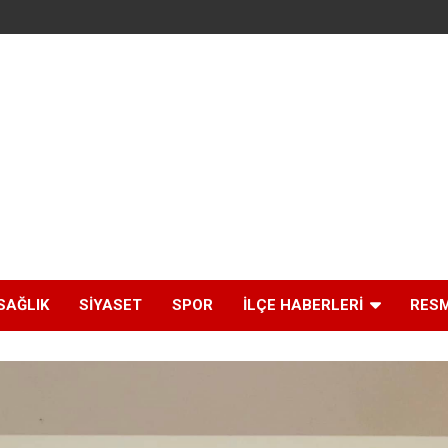
SAĞLIK
SIYASET
SPOR
İLÇE HABERLERI
RESM