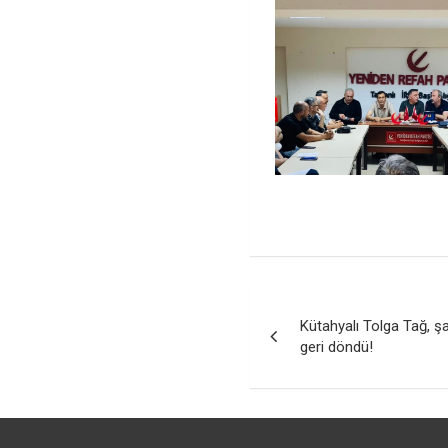
Yazı
Kütahyalı Tolga Tağ, ş
gezinmesi
geri döndü!