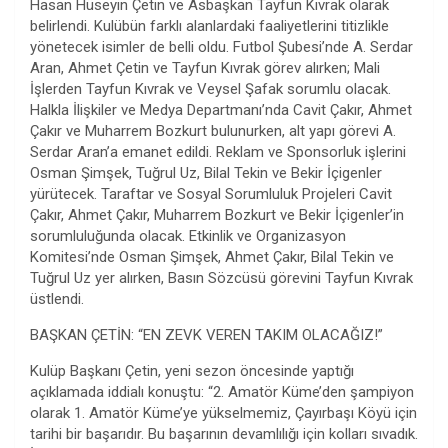
Hasan Hüseyin Çetin ve Asbaşkan Tayfun Kıvrak olarak
belirlendi. Kulübün farklı alanlardaki faaliyetlerini titizlikle
yönetecek isimler de belli oldu. Futbol Şubesi’nde A. Serdar
Aran, Ahmet Çetin ve Tayfun Kıvrak görev alırken; Mali
İşlerden Tayfun Kıvrak ve Veysel Şafak sorumlu olacak.
Halkla İlişkiler ve Medya Departmanı’nda Cavit Çakır, Ahmet
Çakır ve Muharrem Bozkurt bulunurken, alt yapı görevi A.
Serdar Aran’a emanet edildi. Reklam ve Sponsorluk işlerini
Osman Şimşek, Tuğrul Uz, Bilal Tekin ve Bekir İçigenler
yürütecek. Taraftar ve Sosyal Sorumluluk Projeleri Cavit
Çakır, Ahmet Çakır, Muharrem Bozkurt ve Bekir İçigenler’in
sorumluluğunda olacak. Etkinlik ve Organizasyon
Komitesi’nde Osman Şimşek, Ahmet Çakır, Bilal Tekin ve
Tuğrul Uz yer alırken, Basın Sözcüsü görevini Tayfun Kıvrak
üstlendi.
BAŞKAN ÇETİN: “EN ZEVK VEREN TAKIM OLACAĞIZ!”
Kulüp Başkanı Çetin, yeni sezon öncesinde yaptığı
açıklamada iddialı konuştu: “2. Amatör Küme’den şampiyon
olarak 1. Amatör Küme’ye yükselmemiz, Çayırbaşı Köyü için
tarihi bir başarıdır. Bu başarının devamlılığı için kolları sıvadık.