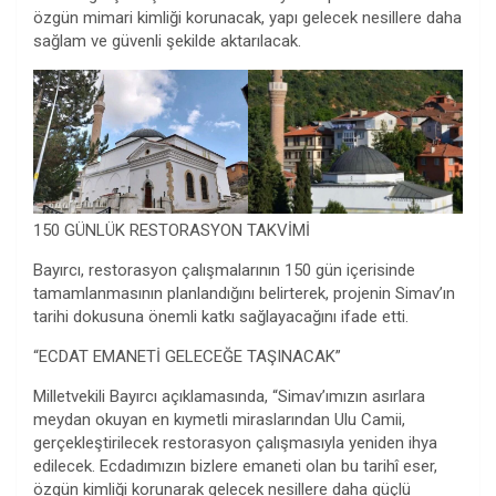
özgün mimari kimliği korunacak, yapı gelecek nesillere daha
sağlam ve güvenli şekilde aktarılacak.
150 GÜNLÜK RESTORASYON TAKVİMİ
Bayırcı, restorasyon çalışmalarının 150 gün içerisinde
tamamlanmasının planlandığını belirterek, projenin Simav’ın
tarihi dokusuna önemli katkı sağlayacağını ifade etti.
“ECDAT EMANETİ GELECEĞE TAŞINACAK”
Milletvekili Bayırcı açıklamasında, “Simav’ımızın asırlara
meydan okuyan en kıymetli miraslarından Ulu Camii,
gerçekleştirilecek restorasyon çalışmasıyla yeniden ihya
edilecek. Ecdadımızın bizlere emaneti olan bu tarihî eser,
özgün kimliği korunarak gelecek nesillere daha güçlü