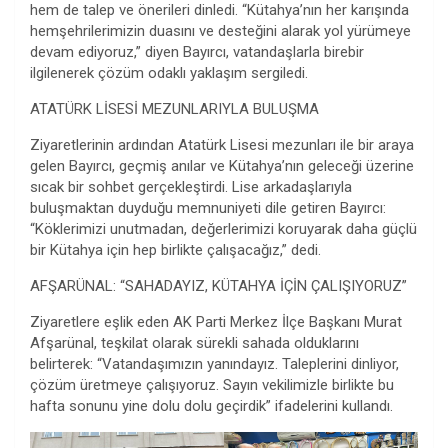
hem de talep ve önerileri dinledi. “Kütahya’nın her karışında
hemşehrilerimizin duasını ve desteğini alarak yol yürümeye
devam ediyoruz,” diyen Bayırcı, vatandaşlarla birebir
ilgilenerek çözüm odaklı yaklaşım sergiledi.
ATATÜRK LİSESİ MEZUNLARIYLA BULUŞMA
Ziyaretlerinin ardından Atatürk Lisesi mezunları ile bir araya
gelen Bayırcı, geçmiş anılar ve Kütahya’nın geleceği üzerine
sıcak bir sohbet gerçekleştirdi. Lise arkadaşlarıyla
buluşmaktan duyduğu memnuniyeti dile getiren Bayırcı:
“Köklerimizi unutmadan, değerlerimizi koruyarak daha güçlü
bir Kütahya için hep birlikte çalışacağız,” dedi.
AFŞARÜNAL: “SAHADAYIZ, KÜTAHYA İÇİN ÇALIŞIYORUZ”
Ziyaretlere eşlik eden AK Parti Merkez İlçe Başkanı Murat
Afşarünal, teşkilat olarak sürekli sahada olduklarını
belirterek: “Vatandaşımızın yanındayız. Taleplerini dinliyor,
çözüm üretmeye çalışıyoruz. Sayın vekilimizle birlikte bu
hafta sonunu yine dolu dolu geçirdik” ifadelerini kullandı.