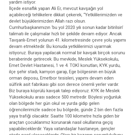
yardım istiyor.
İlçede esnaflık yapan Ali Er, mevcut kavşağın yol
açabileceği tehlikelere dikkat çekerek, “Yetkililerimizden ve
devlet büyüklerimizden Allah razı olsun.
Cumhurbaşkanımızın ‘bu yol 2020 yılı sonun kadar bitirilsin’
talimatı ile çalışmalar hızlı bir şekilde devam ediyor. Ancak
Tavşanlı-Emet yolunun 41. kilometresinde çevre yolu yapımı
devam etmektedir. Bu konuda yetkililerimizi uyarmak
istiyoruz. Buraya yapılacak normal bir kavşak birçok sorunu
beraberinde getirecek. Bu mevkide, Meslek Yüksekokulu,
Emet Devlet Hastanesi, 1 ve 4. TOKİ konutları, KYK yurdu,
ilçe şehir stadı, kamyon garajı, Ege bölgesinin en büyük
orman deposu, Emetbor tesisleri, yapımı devam eden
sülfirik asit fabrikası gibi son derece önemli yerler vardır.
Biz buraya köprülü kavşak talep ediyoruz. KYK ile Meslek
Yüksekokulu arası sadece 500 metredir. Böylesi yoğunluk
olan bölgede her gün okul ve yurda gidip gelen
öğrencilerimizle sadece bu bölgede, günde 2 bin den fazla
yaya trafiği olacaktır. Saatte 100 kilometre hızla giden bir
araçtan çocuklarımız korunarak nasıl okullarına geçiş
yapabileceklerdir. Yaya vatandaşlar hastaneye, gençler