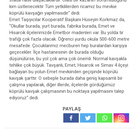
stada nasıl ulaşacaklardır. Olası bir kazanın sorumluluğunu
kim üstlenecektir Tüm yetkililerden ricamız bu mevkie
köprülü kavşağın yapılmasıdır“ dedi.
Emet Taşıyıcılar Kooperatif Başkanı Hüseyin Korkmaz da,
“Okullar burada, yurt burada, fabrika burada, Emet ve
Hisarcık ilçelerimizde Emetbor madenleri var. Bu yolda tır
trafiği çok fazla olacak. Öğrenci yurdu okula 500-600 metre
mesafede. Çocuklarımız mecburen hep buralardan karşıya
geçecekler. İlçe hastanesinin de burada olduğu
düşünülürse, bu yol çok ama çok önemli. Normal kavşakla
tehlike çok büyük. Tavşanlı, Emet, Hisarcık ve Simav 4 ilçeyi
bağlayan bu yolun Emet mevkiinden geçişinde köprülü
kavşak şarttır. O sebeple burada daha geniş kapsamlı bir
çalışma yapılarak, diğer illerde, ilçelerde gördüğümüz
köprülü kavşak çalışmasının bu noktaya yapılmasını talep
ediyoruz“ dedi.
PAYLAŞ