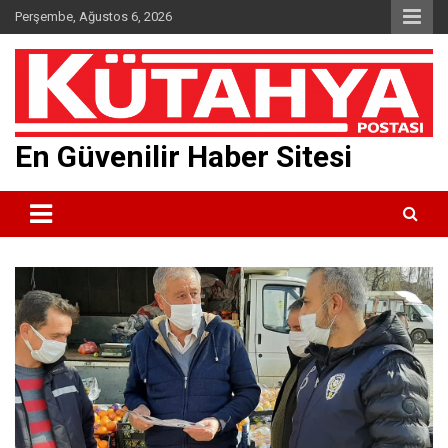
Skip
Perşembe, Ağustos 6, 2026
to
content
En Güvenilir Haber Sitesi