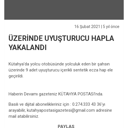
16 Şubat 2021
| 5 yıl önce
ÜZERİNDE UYUŞTURUCU HAPLA
YAKALANDI
Kütahya’da yolcu otobüsünde yolculuk eden bir şahsın
üzerinde 9 adet uyuşturucu içerikli sentetik ecza hap ele
geçirildi.
Haberin Devamı gazeteniz KÜTAHYA POSTASI’nda.
Basılı ve dijital abonelikleriniz için : 0.274.333 43 36’yı
arayabilir,
kutahyapostasigazetesi@gmail.com
adresine
mail atabilirsiniz.
PAYLAŞ