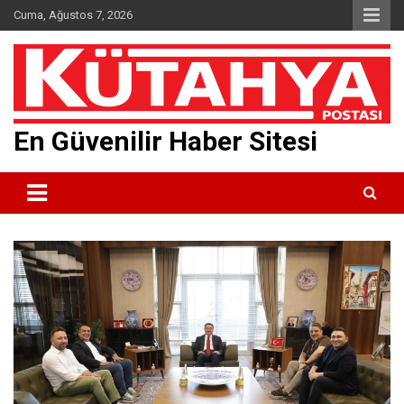
Skip
Cuma, Ağustos 7, 2026
to
content
En Güvenilir Haber Sitesi