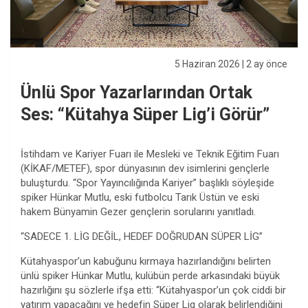
5 Haziran 2026
| 2 ay önce
Ünlü Spor Yazarlarından Ortak
Ses: “Kütahya Süper Lig’i Görür”
İstihdam ve Kariyer Fuarı ile Mesleki ve Teknik Eğitim Fuarı
(KİKAF/METEF), spor dünyasının dev isimlerini gençlerle
buluşturdu. “Spor Yayıncılığında Kariyer” başlıklı söyleşide
spiker Hünkar Mutlu, eski futbolcu Tarık Üstün ve eski
hakem Bünyamin Gezer gençlerin sorularını yanıtladı.
“SADECE 1. LİG DEĞİL, HEDEF DOĞRUDAN SÜPER LİG”
Kütahyaspor’un kabuğunu kırmaya hazırlandığını belirten
ünlü spiker Hünkar Mutlu, kulübün perde arkasındaki büyük
hazırlığını şu sözlerle ifşa etti: “Kütahyaspor’un çok ciddi bir
yatırım yapacağını ve hedefin Süper Lig olarak belirlendiğini