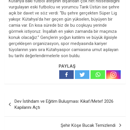
Kütahya’daki futbol ateşinin dışarıdan çok net hissedildiğini
vurgulayan eski futbolcu ve yorumcu Tarık Üstün ise şehre
açık bir davet ve söz verdi: “Bu şehre gerçekten Süper Lig
yakışır. Kütahya’da her geçen gün yükselen, büyüyen bir
camia var. En kısa sürede biz de bu coşkuyu yerinde
görmek istiyoruz. İnşallah en yakın zamanda bir maçınıza
konuk olacağız.” Gençlerin yoğun katılımı ve büyük ilgisiyle
gerçekleşen organizasyon, spor medyasında kariyer
tüyolarının yanı sıra Kütahyaspor camiasına umut aşılayan
bu tarihi değerlendirmelerle son buldu.
PAYLAŞ
Yazı
Dev İstihdam ve Eğitim Buluşması: Kikaf/Metef 2026
gezinmesi
Kapılarını Açtı
Şehir Köşe Bucak Temizlendi