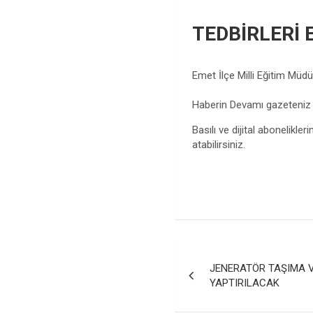
TEDBİRLERİ 
Emet İlçe Milli Eğitim Müd
Haberin Devamı gazeteni
Basılı ve dijital abonelikleri
atabilirsiniz.
Yazı
JENERATÖR TAŞIMA V
gezinmesi
YAPTIRILACAK