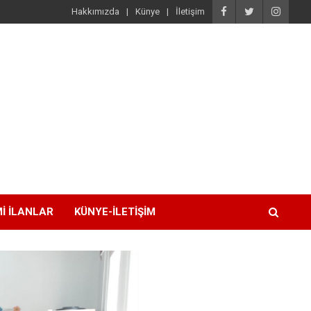
Hakkımızda
Künye
İletişim
I İLANLAR
KÜNYE-İLETIŞIM