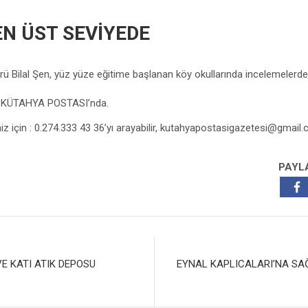
EN ÜST SEVİYEDE
ürü Bilal Şen, yüz yüze eğitime başlanan köy okullarında incelemelerd
z KÜTAHYA POSTASI’nda.
niz için : 0.274.333 43 36’yı arayabilir,
kutahyapostasigazetesi@gmail
PAYL
E KATI ATIK DEPOSU
EYNAL KAPLICALARI’NA SAĞ