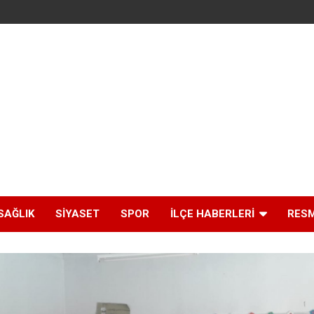
SAĞLIK
SIYASET
SPOR
İLÇE HABERLERI
RESM