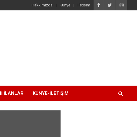
Hakkımızda
Künye
İletişim
I İLANLAR
KÜNYE-İLETIŞIM