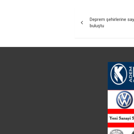
Yazı
Deprem şehirlerine sa
gezinmesi
buluştu