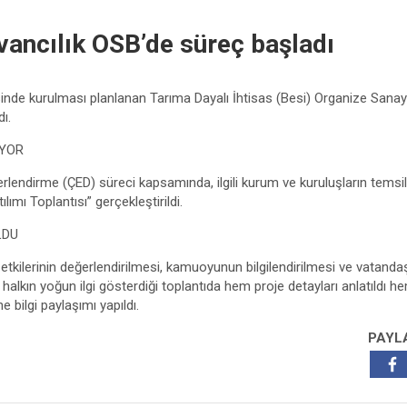
ancılık OSB’de süreç başladı
inde kurulması planlanan Tarıma Dayalı İhtisas (Besi) Organize Sanay
ı.
IYOR
rlendirme (ÇED) süreci kapsamında, ilgili kurum ve kuruluşların temsilc
ılımı Toplantısı” gerçekleştirildi.
LDU
 etkilerinin değerlendirilmesi, kamuoyunun bilgilendirilmesi ve vatanda
halkın yoğun ilgi gösterdiği toplantıda hem proje detayları anlatıldı he
 bilgi paylaşımı yapıldı.
PAYL