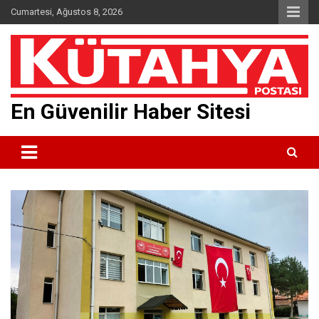
Skip
Cumartesi, Ağustos 8, 2026
to
content
En Güvenilir Haber Sitesi