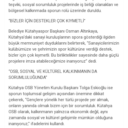
teşviki, sosyal sorumluluk projelerinde iş birliği olanakları ve
bölgesel kalkınmada sporun rolü üzerinde duruldu.
“BİZLER İÇİN DESTEKLER ÇOK KIYMETLİ”
Belediye Kütahyaspor Başkanı Osman Altınkaya,
Kütahya’daki sanayi kuruluşlarının spora gösterdiği ilgiden
büyük memnuniyet duyduklarını belirterek, “Sanayicilerimizin
kulübümüze ve şehrimizin spor kültürüne verdiği destek,
bizler için çok kıymetli. Bu birliktelikler sayesinde daha güçlü
projelere imza atabileceğimize inanıyoruz” dedi.
“OSB, SOSYAL VE KÜLTÜREL KALKINMANIN DA
SORUMLULUĞUNDA”
Kütahya OSB Yönetim Kurulu Başkanı Tolga Eskioğlu ise
sporun toplumsal gelişim açısından önemine dikkat
çekerek, “Gençlere yönelik her türlü projede yer almak,
onların yanında olmak bizim için bir sorumluluk. Kütahya
OSB olarak, kalkınmanın yalnızca ekonomik değil, aynı
zamanda sosyal ve kültürel gelişimle mümkün olduğuna
inanıyoruz,” ifadelerini kullandı.