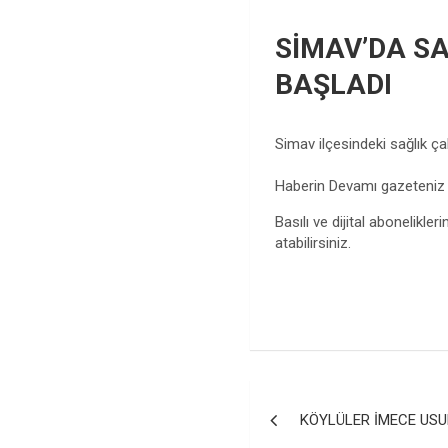
SİMAV’DA S
BAŞLADI
Simav ilçesindeki sağlık ç
Haberin Devamı gazeteni
Basılı ve dijital abonelikleri
atabilirsiniz.
Yazı
KÖYLÜLER İMECE USU
gezinmesi