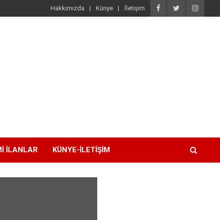
Hakkımızda
Künye
İletişim
I İLANLAR
KÜNYE-İLETIŞIM