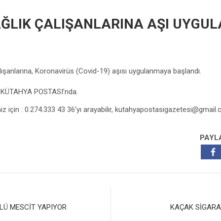
AĞLIK ÇALIŞANLARINA AŞI UYGU
alışanlarına, Koronavirüs (Covid-19) aşısı uygulanmaya başlandı.
z KÜTAHYA POSTASI’nda.
niz için : 0.274.333 43 36’yı arayabilir,
kutahyapostasigazetesi@gmail
PAYL
LÜ MESCİT YAPIYOR
KAÇAK SİGARA