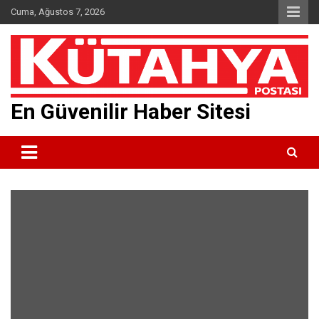
Skip
Cuma, Ağustos 7, 2026
to
content
En Güvenilir Haber Sitesi