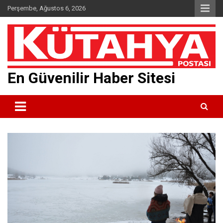
Skip
Perşembe, Ağustos 6, 2026
to
content
En Güvenilir Haber Sitesi