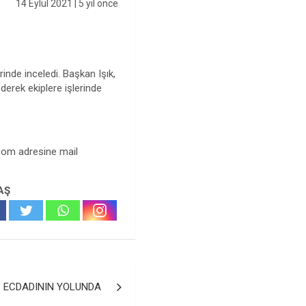
14 Eylül 2021
| 5 yıl önce
inde inceledi. Başkan Işık,
derek ekiplere işlerinde
.com
adresine mail
AŞ
İ ECDADININ YOLUNDA