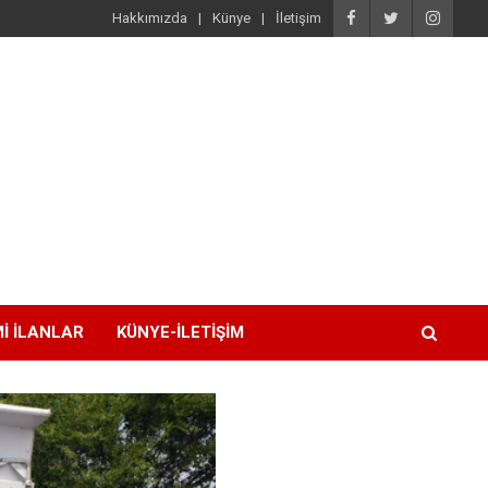
Hakkımızda
Künye
İletişim
I İLANLAR
KÜNYE-İLETIŞIM