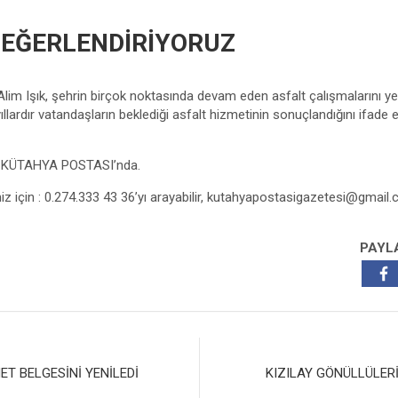
DEĞERLENDİRİYORUZ
Alim Işık, şehrin birçok noktasında devam eden asfalt çalışmalarını yer
lardır vatandaşların beklediği asfalt hizmetinin sonuçlandığını ifade e
z KÜTAHYA POSTASI’nda.
niz için : 0.274.333 43 36’yı arayabilir,
kutahyapostasigazetesi@gmail
PAYL
ET BELGESİNİ YENİLEDİ
KIZILAY GÖNÜLLÜLER