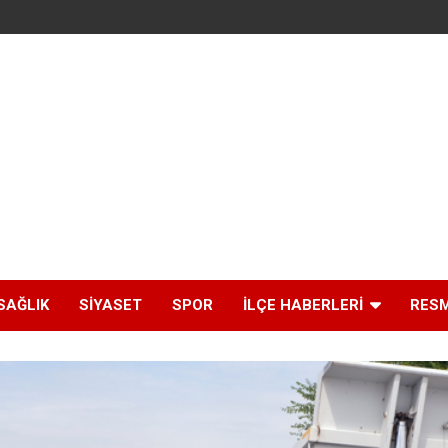
SAĞLIK
SIYASET
SPOR
İLÇE HABERLERI
RESM