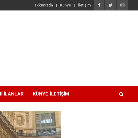
Hakkımızda
Künye
İletişim
I İLANLAR
KÜNYE-İLETIŞIM