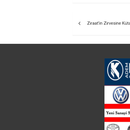
Yazı
Ziraat’in Zirvesine Küt
gezinmesi