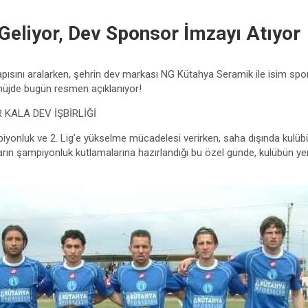
eliyor, Dev Sponsor İmzayı Atıyor
kapısını aralarken, şehrin dev markası NG Kütahya Seramik ile isim s
üjde bugün resmen açıklanıyor!
KALA DEV İŞBİRLİĞİ
yonluk ve 2. Lig’e yükselme mücadelesi verirken, saha dışında kulübü
aftarın şampiyonluk kutlamalarına hazırlandığı bu özel günde, kulübün 