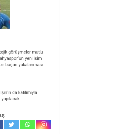
ratejik görüşmeler mutlu
ütahyaspor’un yeni isim
 bir başarı yakalanması
ın’ın da katılımıyla
 yapılacak.
AŞ