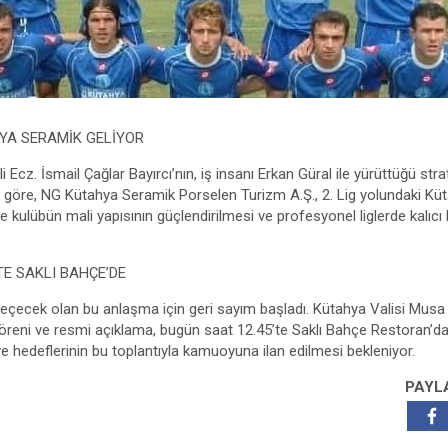
YA SERAMİK GELİYOR
li Ecz. İsmail Çağlar Bayırcı’nın, iş insanı Erkan Güral ile yürüttüğü st
lere göre, NG Kütahya Seramik Porselen Turizm A.Ş., 2. Lig yolundaki K
 kulübün mali yapısının güçlendirilmesi ve profesyonel liglerde kalıcı
TE SAKLI BAHÇE’DE
eçecek olan bu anlaşma için geri sayım başladı. Kütahya Valisi Musa Iş
reni ve resmi açıklama, bugün saat 12.45’te Saklı Bahçe Restoran’da
e hedeflerinin bu toplantıyla kamuoyuna ilan edilmesi bekleniyor.
PAYL