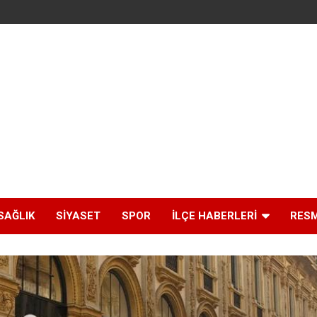
SAĞLIK
SIYASET
SPOR
İLÇE HABERLERI
RESM