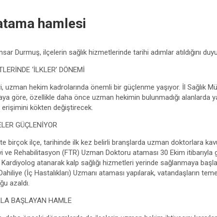
 atama hamlesi
sar Durmuş, ilçelerin sağlık hizmetlerinde tarihi adımlar atıldığını duy
TLERİNDE ‘İLKLER’ DÖNEMİ
ri, uzman hekim kadrolarında önemli bir güçlenme yaşıyor. İl Sağlık
aya göre, özellikle daha önce uzman hekimin bulunmadığı alanlarda y
e erişimini kökten değiştirecek.
ELER GÜÇLENİYOR
te birçok ilçe, tarihinde ilk kez belirli branşlarda uzman doktorlara ka
avi ve Rehabilitasyon (FTR) Uzman Doktoru ataması 30 Ekim itibarıyla ge
ir Kardiyolog atanarak kalp sağlığı hizmetleri yerinde sağlanmaya başl
Dahiliye (İç Hastalıkları) Uzmanı ataması yapılarak, vatandaşların temel 
ğu azaldı.
RLA BAŞLAYAN HAMLE