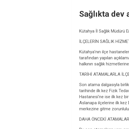
Sağlıkta dev
Kütahya İl Sağlık Müdürü En
İLÇELERİN SAĞLIK HİZME
Kütahya’nın ilçe hastanele
tarafından yapılan açıklam
halkının sağlık hizmetlerin
TARİHİ ATAMALARLA İLÇ
Son atama dalgasıyla birlik
tarihinde ilk kez Fizik Ted
Hastanesi’ne ise ilk kez b
Aslanapa ilçelerine ilk kez 
merkezine gitme zorunlulu
DAHA ÖNCEKİ ATAMALA