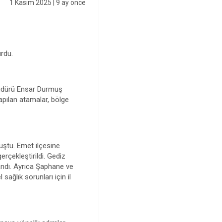
1 Kasım 2025
| 9 ay önce
urdu.
 Müdürü Ensar Durmuş
apılan atamalar, bölge
vuştu. Emet ilçesine
rçekleştirildi. Gediz
andı. Ayrıca Şaphane ve
sağlık sorunları için il