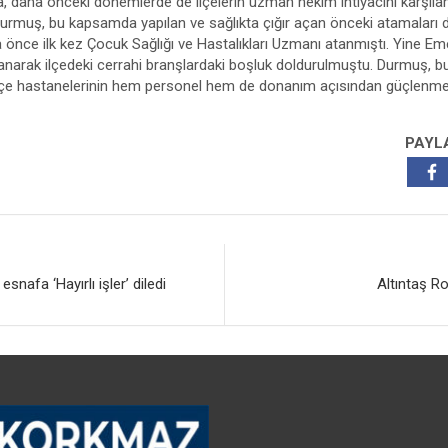
a, daha önceki dönemlerde de ilçelerin uzman hekim ihtiyacını karşıl
 Durmuş, bu kapsamda yapılan ve sağlıkta çığır açan önceki atamaları da 
 önce ilk kez Çocuk Sağlığı ve Hastalıkları Uzmanı atanmıştı. Yine Emet
anarak ilçedeki cerrahi branşlardaki boşluk doldurulmuştu. Durmuş, b
k, ilçe hastanelerinin hem personel hem de donanım açısından güçlen
PAYL
afa ‘Hayırlı işler’ diledi
Altıntaş Ro