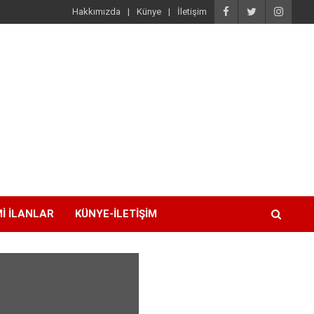
Hakkımızda
Künye
İletişim
I İLANLAR
KÜNYE-İLETIŞIM