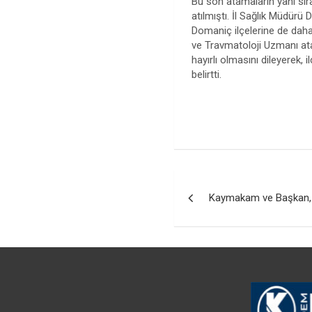
Bu son atamaların yanı sır
atılmıştı. İl Sağlık Müdürü
Domaniç ilçelerine de daha
ve Travmatoloji Uzmanı at
hayırlı olmasını dileyere
belirtti.
Yazı
Kaymakam ve Başkan, esn
gezinmesi