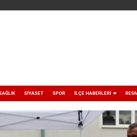
SAĞLIK
SIYASET
SPOR
İLÇE HABERLERI
RESM