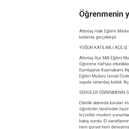
Öğrenmenin y
Altıntaş Halk Eğitimi Merke
katılımla gerçekleşti.
YOĞUN KATILIMLI AÇILIŞ
Altıntaş İlçe Millî Eğitim
Öğrenme Haftası etkinlikler
Dumlupınar Kaymakamı Alpe
Eğitim Müdürü İsmail Özden
sayıda vatandaş katıldı. Açı
SERGİLER ÖĞRENMENİN S
Etkinlik alanında kurulan s
öğreticiler tarafından hazır
lezzetler modern sunumlarla
bakış sundu. El sanatlarını
hem görsel hem deneyimsel