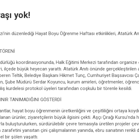
aşı yok!
zi’nin düzenlediği Hayat Boyu Öğrenme Haftası etkinlikleri, Atatürk An
 TÖRENİ
 Müdürlüğü koordinasyonunda, Halk Eğitimi Merkezi tarafından organize
i, ilçede büyük heyecan yarattı. Atatürk Anıtı önünde gerçekleştirilen 
ren Teltik, Belediye Başkanı Hikmet Tunç, Cumhuriyet Başsavcısı Çağa
, Şube Müdürü Serdar Koyuncu, kurum amirleri, öğretmenler, öğrencil
lış kurdelesi protokol üyeleri tarafından coşkulu bir törenle kesildi.
INIR TANIMADIĞINI GÖSTERDİ
tantlar, hayat boyu öğrenmenin üretkenliğini ve çeşitliliğini ortaya koyd
lanan ürünler, ziyaretçilerin büyük ilgisini çekti. Aşçı Çırağı Kursu’nda
 buluşturulurken, sürdürülebilir çevre temasıyla üretilen projeler çevre
n zarafetini yansıtan çini çalışmalarının yanında, ebru sanatının renkli 
 bir şölen yaşattı.