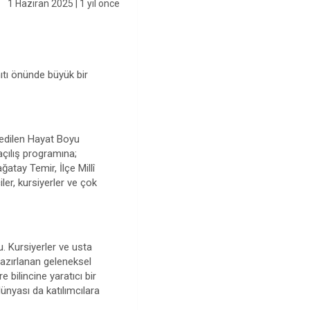
1 Haziran 2025
| 1 yıl önce
ıtı önünde büyük bir
 edilen Hayat Boyu
açılış programına;
tay Temir, İlçe Millî
er, kursiyerler ve çok
u. Kursiyerler ve usta
 hazırlanan geleneksel
 bilincine yaratıcı bir
dünyası da katılımcılara