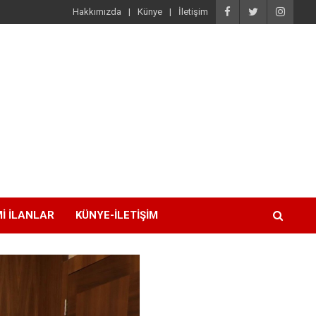
Hakkımızda
Künye
İletişim
I İLANLAR
KÜNYE-İLETIŞIM