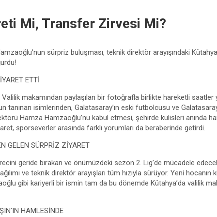
eti Mi, Transfer Zirvesi Mi?
Hamzaoğlu’nun sürpriz buluşması, teknik direktör arayışındaki Kütahy
urdu!
İYARET ETTİ
alilik makamından paylaşılan bir fotoğrafla birlikte hareketli saatler
nun tanınan isimlerinden, Galatasaray’ın eski futbolcusu ve Galatasar
irektörü Hamza Hamzaoğlu’nu kabul etmesi, şehirde kulisleri anında har
ret, sporseverler arasında farklı yorumları da beraberinde getirdi.
EN GELEN SÜRPRİZ ZİYARET
recini geride bırakan ve önümüzdeki sezon 2. Lig’de mücadele edece
ğılımı ve teknik direktör arayışları tüm hızıyla sürüyor. Yeni hocanın
ğlu gibi kariyerli bir ismin tam da bu dönemde Kütahya’da valilik m
ŞIN’IN HAMLESİNDE