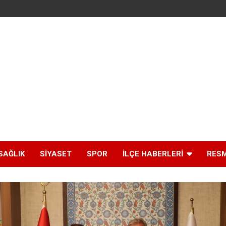
SAĞLIK
SIYASET
SPOR
İLÇE HABERLERI
RESM