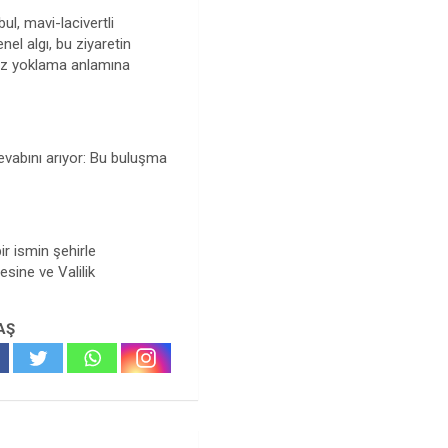
ul, mavi-lacivertli
el algı, bu ziyaretin
bız yoklama anlamına
evabını arıyor: Bu buluşma
r ismin şehirle
sine ve Valilik
AŞ