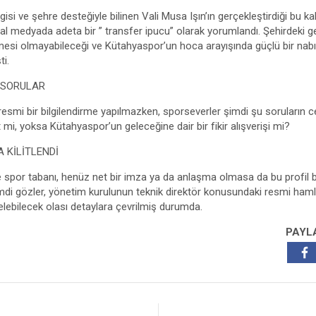
isi ve şehre desteğiyle bilinen Vali Musa Işın’ın gerçekleştirdiği bu kab
al medyada adeta bir ” transfer ipucu” olarak yorumlandı. Şehirdeki gen
esi olmayabileceği ve Kütahyaspor’un hoca arayışında güçlü bir na
ti.
 SORULAR
resmi bir bilgilendirme yapılmazken, sporseverler şimdi şu soruların c
mi, yoksa Kütahyaspor’un geleceğine dair bir fikir alışverişi mi?
 KİLİTLENDİ
e spor tabanı, henüz net bir imza ya da anlaşma olmasa da bu profil bi
i gözler, yönetim kurulunun teknik direktör konusundaki resmi hamle
elebilecek olası detaylara çevrilmiş durumda.
PAYL