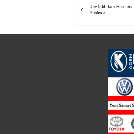
Yazı
Dev İstihdam Hamlesi
gezinmesi
Başlıyor