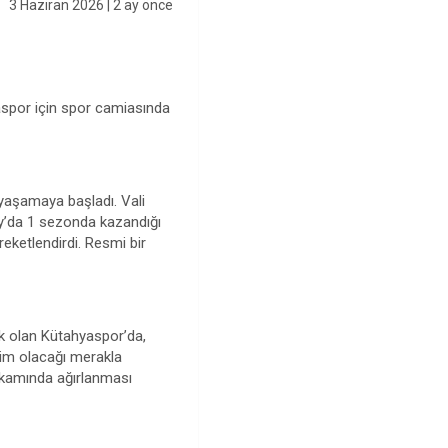
3 Haziran 2026
| 2 ay önce
aspor için spor camiasında
 yaşamaya başladı. Vali
ay’da 1 sezonda kazandığı
eketlendirdi. Resmi bir
k olan Kütahyaspor’da,
 kim olacağı merakla
akamında ağırlanması