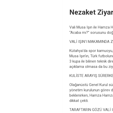
Nezaket Ziyar
Vali Musa Işın ile Hamza 
“Acaba mı?” sorusunu doğ
VALİ IŞIN’I MAKAMINDA Z
Kütahya’da spor kamuoyu, V
Musa Işın’ın, Türk futbolu
3 kupa ile bilinen teknik d
açıklama olmasa da bu ziya
KULİSTE ARAYIŞ SÜRERK
Olağanüstü Genel Kurul sü
yönetim kurulunun görev da
beklenirken, Hamza Hamzao
dikkat çekti.
TARAFTARIN GÖZÜ VALİ I