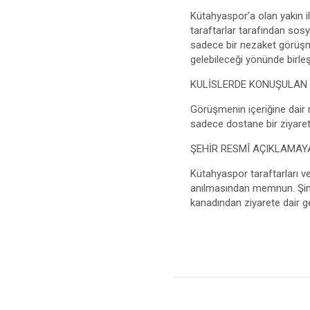
Kütahyaspor’a olan yakın ilg
taraftarlar tarafından sosy
sadece bir nezaket görüşm
gelebileceği yönünde birleş
KULİSLERDE KONUŞULAN
Görüşmenin içeriğine dair 
sadece dostane bir ziyaret 
ŞEHİR RESMÎ AÇIKLAMAYA
Kütahyaspor taraftarları v
anılmasından memnun. Şimd
kanadından ziyarete dair g