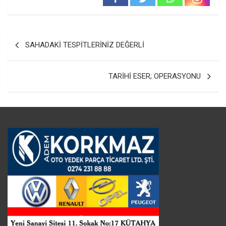
Yazı
SAHADAKİ TESPİTLERİNİZ DEĞERLİ
gezinmesi
TARİHİ ESER; OPERASYONU