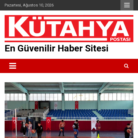
Skip
Pazartesi, Ağustos 10, 2026
to
content
En Güvenilir Haber Sitesi