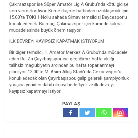
Çakırsazspor ise Süper Amatör Lig A Grubu’nda kötü gidişe
son vermek istiyor. Küme düşme hattından uzaklaşmak için
15.00’te TOKİ 1 No’lu sahada Simav temsilcisi Beycespor’u
konuk edecek. Bu maç, Çakırsazspor için kümede kalma
mücadelesinde büyük önem taşıyor.
İLK DEVREYİ KAYIPSIZ KAPATMAK İSTİYORUM
Bir diğer temsilci, 1. Amatör Merkez A Grubu’nda mücadele
eden Re-Za Çayırbaşıspor ise geçtiğimiz hafta aldığı
talihsiz mağlubiyetin ardından bu hafta toparlanmayı
planlıyor. 13.00’te M. Asım Alkış Stadı’nda Cezaevispor’u
konuk edecek olan Çayırbaşıspor, galip gelerek şampiyonluk
yarışına yeniden dahil olmayı hedefliyor ve ilk devreyi
kayıpsız kapatmayı istiyor.
PAYLAŞ
Yazı