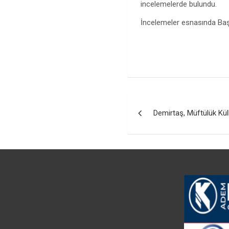
incelemelerde bulundu.
İncelemeler esnasında Başk
Yazı
Demirtaş, Müftülük Külli
gezinmesi