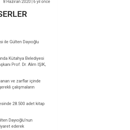
8 Haziran 2020
| 6 yıl önce
SERLER
i ile Gülten Dayıoğlu
lında Kütahya Belediyesi
anı Prof. Dr. Alim IŞIK,
anan ve zarflar içinde
erekli çalışmaların
nesinde 28.500 adet kitap
ülten Dayıoğlu’nun
iyaret ederek