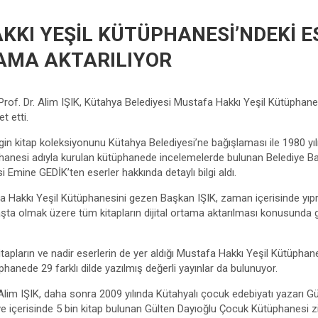
KKI YEŞİL KÜTÜPHANESİ’NDEKİ E
TAMA AKTARILIYOR
rof. Dr. Alim IŞIK, Kütahya Belediyesi Mustafa Hakkı Yeşil Kütüphanes
t etti.
gin kitap koleksiyonunu Kütahya Belediyesi’ne bağışlaması ile 1980 yı
anesi adıyla kurulan kütüphanede incelemelerde bulunan Belediye Başk
si Emine GEDİK’ten eserler hakkında detaylı bilgi aldı.
 Hakkı Yeşil Kütüphanesini gezen Başkan IŞIK, zaman içerisinde yıpr
şta olmak üzere tüm kitapların dijital ortama aktarılması konusunda g
itapların ve nadir eserlerin de yer aldığı Mustafa Hakkı Yeşil Kütüpha
hanede 29 farklı dilde yazılmış değerli yayınlar da bulunuyor.
 Alim IŞIK, daha sonra 2009 yılında Kütahyalı çocuk edebiyatı yazarı G
 ve içerisinde 5 bin kitap bulunan Gülten Dayıoğlu Çocuk Kütüphanesi z