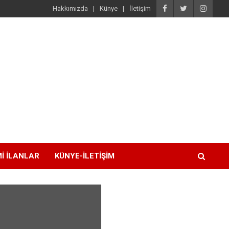
Hakkımızda
Künye
İletişim
I İLANLAR
KÜNYE-İLETIŞIM