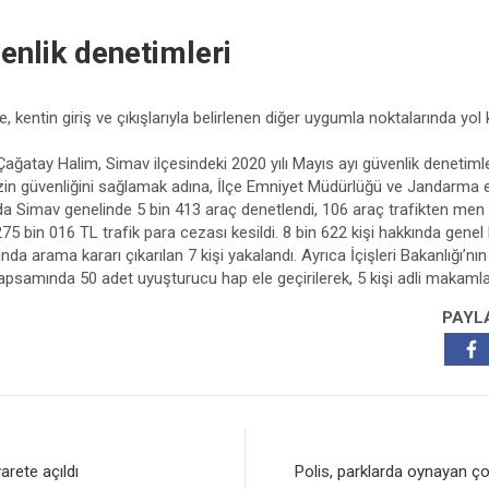
enlik denetimleri
 kentin giriş ve çıkışlarıyla belirlenen diğer uygumla noktalarında yol 
tay Halim, Simav ilçesindeki 2020 yılı Mayıs ayı güvenlik denetimlerine
in güvenliğini sağlamak adına, İlçe Emniyet Müdürlüğü ve Jandarma e
nda Simav genelinde 5 bin 413 araç denetlendi, 106 araç trafikten men e
75 bin 016 TL trafik para cezası kesildi. 8 bin 622 kişi hakkında genel
nda arama kararı çıkarılan 7 kişi yakalandı. Ayrıca İçişleri Bakanlığı’nın
psamında 50 adet uyuşturucu hap ele geçirilerek, 5 kişi adli makamlar
PAYL
arete açıldı
Polis, parklarda oynayan ço