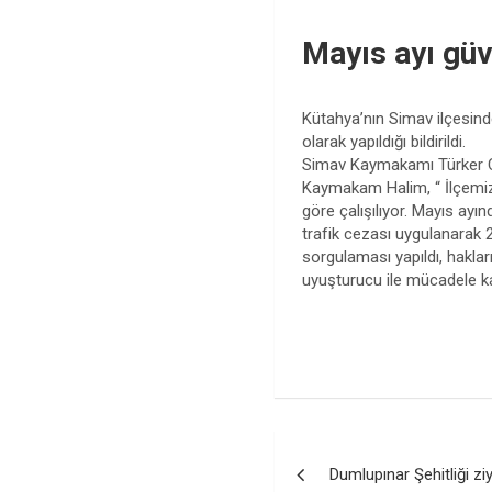
Mayıs ayı güv
Kütahya’nın Simav ilçesinde,
olarak yapıldığı bildirildi.
Simav Kaymakamı Türker Çağa
Kaymakam Halim, “ İlçemiz
göre çalışılıyor. Mayıs ayı
trafik cezası uygulanarak 2
sorgulaması yapıldı, hakları
uyuşturucu ile mücadele ka
Yazı
Dumlupınar Şehitliği ziy