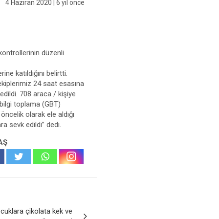
4 Haziran 2020
| 6 yıl önce
kontrollerinin düzenli
 katıldığını belirtti.
kiplerimiz 24 saat esasına
dildi. 708 araca / kişiye
 bilgi toplama (GBT)
 öncelik olarak ele aldığı
a sevk edildi” dedi.
AŞ
cuklara çikolata kek ve