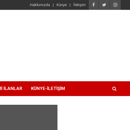
Hakkımızda
Künye
İletişim
I İLANLAR
KÜNYE-İLETIŞIM