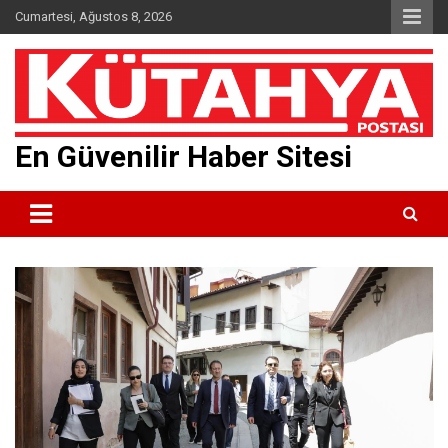
Skip
Cumartesi, Ağustos 8, 2026
to
content
En Güvenilir Haber Sitesi