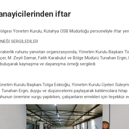
nayicilerinden iftar
ölgesi Yönetim Kurulu, Kütahya OSB Müdürlüğü personeliyle iftar yeme
RNEĞİ SERGİLEDİLER
beraberlik ruhunu yansıtan organizasyonda, Yönetim Kurulu Başkanı T
lçer, M. Zeyit Damar, Fatih Karabulut ve Bölge Müdürü Tunahan Ergi
a buluşarak kaynaşma ve dayanışma örneği sergiledi.
önetim Kurulu Başkanı Tolga Eskioğlu, Yönetim Kurulu Üyeleri Süleym
 Tunahan Ergin, duygu ve düşüncelerini paylaşarak katılımcılara hitap
hunun önemine vurgu yapılırken, çalışanların emekleri için teşekkür edi