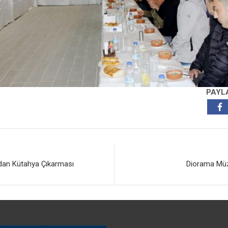
PAYL
an Kütahya Çıkarması
Diorama Müze