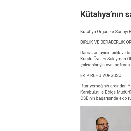
Kütahya’nın sa
Kütahya Organize Sanayi B
BİRLİK VE BERABERLİK Ö
Ramazan ayının birlik ve 
Kurulu Üyeleri Süleyman Ö
çalışanlarıyla aynı sofrad
EKİP RUHU VURGUSU
İftar yemeğinin ardından Y
Karabulut ile Bölge Müdürü
OSB’nin başarısında ekip ru