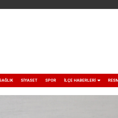
SAĞLIK
SIYASET
SPOR
İLÇE HABERLERI
RESM