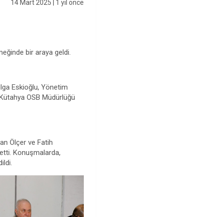
14 Mart 2025
| 1 yıl önce
ğinde bir araya geldi.
olga Eskioğlu, Yönetim
n, Kütahya OSB Müdürlüğü
an Ölçer ve Fatih
 etti. Konuşmalarda,
ldi.