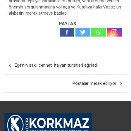
arasında tepkiyle karşılandı. Bu durum, yerli üretime verilen
önemin sorgulanmasına yol açtı ve Kütahya halkı Vazoz’un
akıbetini merak etmeye başladı.
PAYLAŞ
Yazı
Ege’nin saklı cenneti İtalyan turistleri ağırladı
gezinmesi
Postalar merak ediliyor