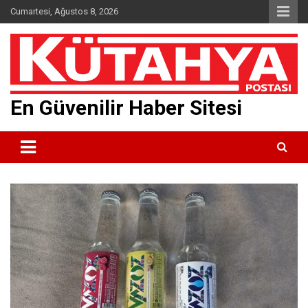
Skip
Cumartesi, Ağustos 8, 2026
to
content
En Güvenilir Haber Sitesi