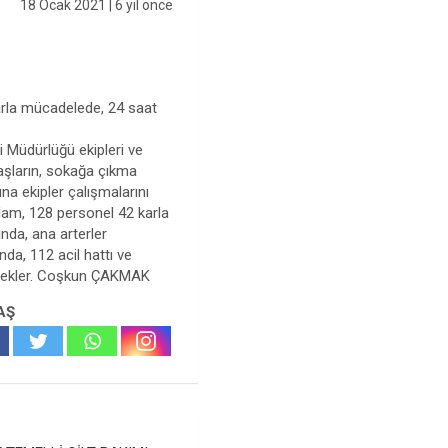
18 Ocak 2021
| 6 yıl önce
karla mücadelede, 24 saat
i Müdürlüğü ekipleri ve
aşların, sokağa çıkma
na ekipler çalışmalarını
plam, 128 personel 42 karla
ında, ana arterler
da, 112 acil hattı ve
ilecekler. Coşkun ÇAKMAK
AŞ