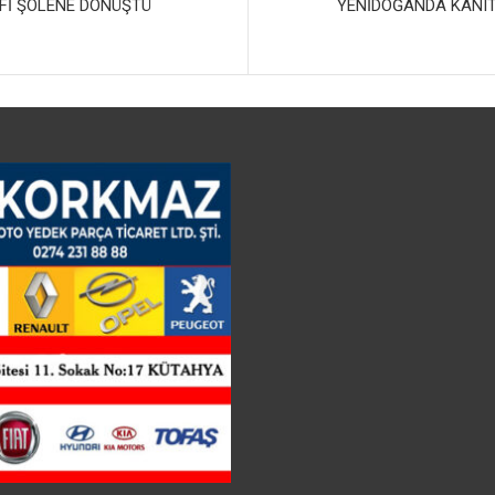
Fİ ŞÖLENE DÖNÜŞTÜ
YENİDOĞANDA KANIT 