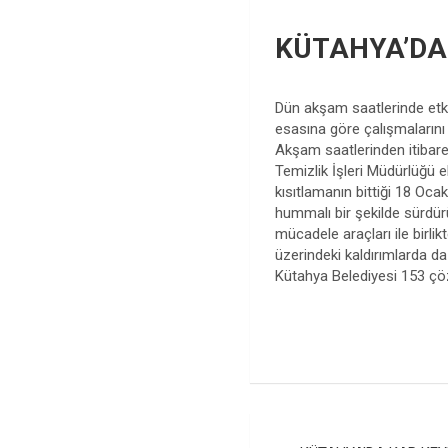
KÜTAHYA’DA
Dün akşam saatlerinde etkil
esasına göre çalışmalarını 
Akşam saatlerinden itibaren
Temizlik İşleri Müdürlüğü 
kısıtlamanın bittiği 18 Oca
hummalı bir şekilde sürdür
mücadele araçları ile birli
üzerindeki kaldırımlarda d
Kütahya Belediyesi 153 çöz
Yazı