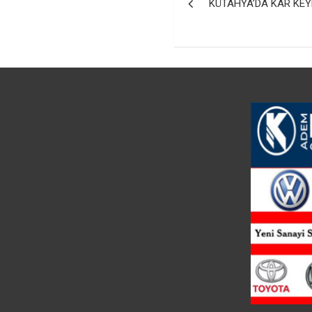
KÜTAHYA’DA KAR KEY
gezinmesi