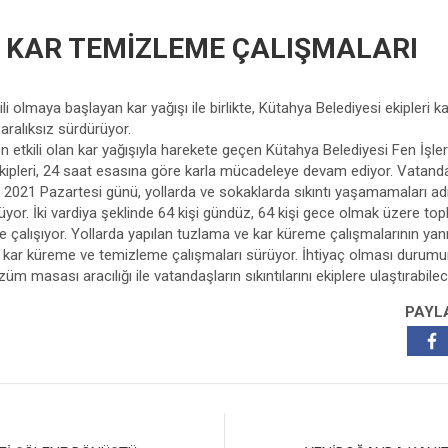
 KAR TEMİZLEME ÇALIŞMALARI
i olmaya başlayan kar yağışı ile birlikte, Kütahya Belediyesi ekipleri 
aralıksız sürdürüyor.
 etkili olan kar yağışıyla harekete geçen Kütahya Belediyesi Fen İşler
ekipleri, 24 saat esasına göre karla mücadeleye devam ediyor. Vatand
k 2021 Pazartesi günü, yollarda ve sokaklarda sıkıntı yaşamamaları adı
üyor. İki vardiya şeklinde 64 kişi gündüz, 64 kişi gece olmak üzere to
kte çalışıyor. Yollarda yapılan tuzlama ve kar küreme çalışmalarının yan
a kar küreme ve temizleme çalışmaları sürüyor. İhtiyaç olması durumun
üm masası aracılığı ile vatandaşların sıkıntılarını ekiplere ulaştırab
PAYL