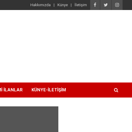
Hakkımızda
Künye
İletişim
I İLANLAR
KÜNYE-İLETIŞIM