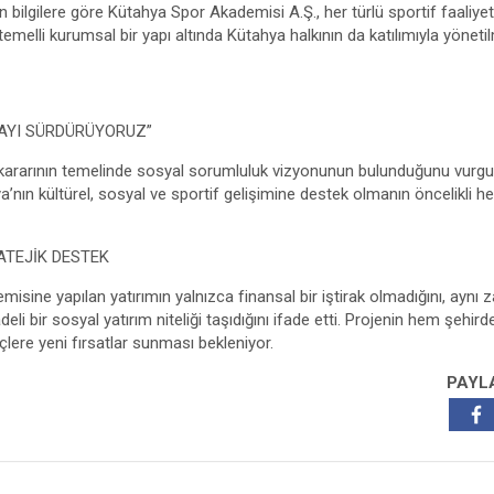
bilgilere göre Kütahya Spor Akademisi A.Ş., her türlü sportif faaliyet
temelli kurumsal bir yapı altında Kütahya halkının da katılımıyla yöneti
AYI SÜRDÜRÜYORUZ”
 kararının temelinde sosyal sorumluluk vizyonunun bulunduğunu vurgu
nın kültürel, sosyal ve sportif gelişimine destek olmanın öncelikli he
ATEJİK DESTEK
misine yapılan yatırımın yalnızca finansal bir iştirak olmadığını, ayn
li bir sosyal yatırım niteliği taşıdığını ifade etti. Projenin hem şehir
ere yeni fırsatlar sunması bekleniyor.
PAYL