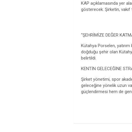
KAP açıklamasında yer alan 
gösterecek. Şirketin, vakıf 
“ŞEHRİMİZE DEĞER KATM
Kütahya Porselen, yatırım
doğduğu şehir olan Kütahya’
belirtildi.
KENTİN GELECEĞİNE STR
Şirket yönetimi, spor akade
geleceğine yönelik uzun vade
güçlendirmesi hem de gençl