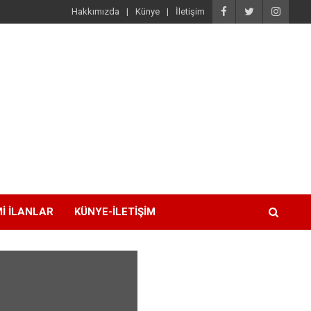
Hakkımızda
Künye
İletişim
I İLANLAR
KÜNYE-İLETIŞIM