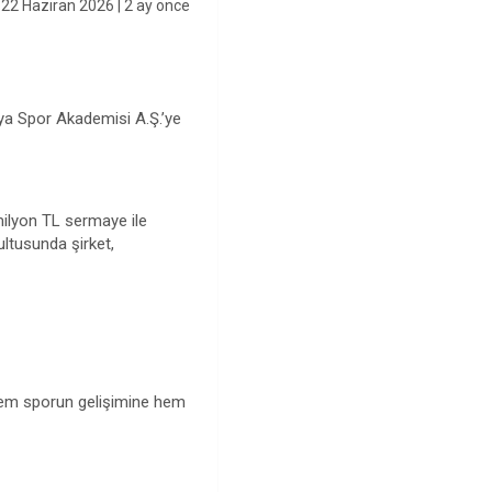
22 Haziran 2026
| 2 ay önce
hya Spor Akademisi A.Ş.’ye
ilyon TL sermaye ile
ltusunda şirket,
 hem sporun gelişimine hem