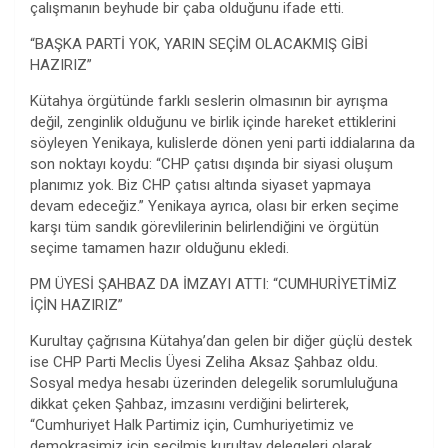
çalışmanın beyhude bir çaba olduğunu ifade etti.
“BAŞKA PARTİ YOK, YARIN SEÇİM OLACAKMIŞ GİBİ
HAZIRIZ”
Kütahya örgütünde farklı seslerin olmasının bir ayrışma
değil, zenginlik olduğunu ve birlik içinde hareket ettiklerini
söyleyen Yenikaya, kulislerde dönen yeni parti iddialarına da
son noktayı koydu: “CHP çatısı dışında bir siyasi oluşum
planımız yok. Biz CHP çatısı altında siyaset yapmaya
devam edeceğiz.” Yenikaya ayrıca, olası bir erken seçime
karşı tüm sandık görevlilerinin belirlendiğini ve örgütün
seçime tamamen hazır olduğunu ekledi.
PM ÜYESİ ŞAHBAZ DA İMZAYI ATTI: “CUMHURİYETİMİZ
İÇİN HAZIRIZ”
Kurultay çağrısına Kütahya’dan gelen bir diğer güçlü destek
ise CHP Parti Meclis Üyesi Zeliha Aksaz Şahbaz oldu.
Sosyal medya hesabı üzerinden delegelik sorumluluğuna
dikkat çeken Şahbaz, imzasını verdiğini belirterek,
“Cumhuriyet Halk Partimiz için, Cumhuriyetimiz ve
demokrasimiz için seçilmiş kurultay delegeleri olarak