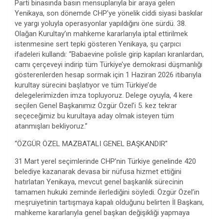
Parti binasında basın mensuplarıyla bir araya gelen
Yenikaya, son dönemde CHP’ye yönelik ciddi siyasi baskılar
ve yargı yoluyla operasyonlar yapıldığını öne sürdü. 38.
Olağan Kurultay’ın mahkeme kararlarıyla iptal ettirilmek
istenmesine sert tepki gösteren Yenikaya, şu çarpıcı
ifadeleri kullandı: “Babaevine polisle girip kapıları kıranlardan,
camı çerçeveyi indirip tüm Türkiye’ye demokrasi düşmanlığı
gösterenlerden hesap sormak için 1 Haziran 2026 itibarıyla
kurultay sürecini başlatıyor ve tüm Türkiye’de
delegelerimizden imza topluyoruz. Delege oyuyla, 4 kere
seçilen Genel Başkanımız Özgür Özel’i 5. kez tekrar
seçeceğimiz bu kurultaya aday olmak isteyen tüm
atanmışları bekliyoruz.”
“ÖZGÜR ÖZEL MAZBATALI GENEL BAŞKANDIR”
31 Mart yerel seçimlerinde CHP’nin Türkiye genelinde 420
belediye kazanarak devasa bir nüfusa hizmet ettiğini
hatırlatan Yenikaya, mevcut genel başkanlık sürecinin
tamamen hukuki zeminde ilerlediğini söyledi. Özgür Özel’in
meşruiyetinin tartışmaya kapalı olduğunu belirten İl Başkanı,
mahkeme kararlarıyla genel başkan değişikliği yapmaya