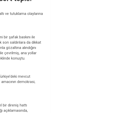
ı ve tutuklama olaylarına
ni bir şafak baskını ile
 son saldırılara da dikkat
nla gözaltına alındığını
e çevrilmiş, ana yollar
şeklinde konuştu.
Türkiye’deki mevcut
el amacının demokrasi,
bir direniş hattı
ığı açıklamasında,