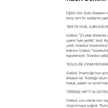
Eğitim Sen Şube Başkanı v
karşı sert bir açıklama yapt
“ADETA OHAL İLAN EDİLM
Gökbel, “23 yıldır iktidarda 
uyanır hale geldik,” dedi. 
çekti. İstanbul Üniversites
belirten Gökbel, “İstanbul
kapatılmıştır. İstanbul vali
“KÖLELİĞE UYUM PROGRA
Gökbel, İmamoğlu’nun gözal
iktidarın bir “Köleliğe Uy
hukuk, adalet ve temel hakl
“DİRENİŞ HATTI OLUŞTUR
Gökbel, son olarak tüm top
oluşturmaya çağırdı. “Kurt