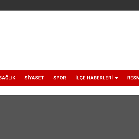
SAĞLIK
SIYASET
SPOR
İLÇE HABERLERI
RESM