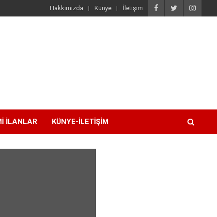
Hakkımızda
Künye
İletişim
I İLANLAR
KÜNYE-İLETIŞIM