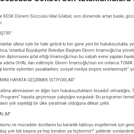
e KESK Dönem Sözcüsü Hilal Gökbel, son dönemde artan baskı, gözalt
ı
İŞTİR”
olanlar ülkeyi öyle bir hale getirdi ki her güne yeni bir hukuksuzlukla, ye
Ayrıca, İstanbul Büyükşehir Belediye Başkanı Ekrem İmamoğlu’na yönelik
i’nin diplomasını iptal ettiği İmamoğlu’nun bu sabah evine yapılan baskı
’da adeta OHAL ilan edilmiştir. Ekrem İmamoğlu’nun evi onlarca TOMA il
liği kentte eylemleri yasaklarken, sosyal medya erişimi sınırlanmıştır” 
MINI HAYATA GEÇİRMEK İSTİYORLAR”
tına alınmasının ve diğer tüm hukuksuzlukların tesadüf olmadığını, 
um Programı” hayata geçirmeye çalıştığını vurguladı. Bu programın tem
arın yok sayıldığı bir ülke yaratmak olduğuna dikkat çekti.
ALIM”
lumu ve mücadele dostlarını bu karanlık tabloyu engellemek için genel 
uluş yok tek başına ya hep beraber ya hiçbirimiz!” şeklinde sonlandırd