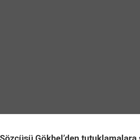
özcüsü Gökbel’den tutuklamalara s