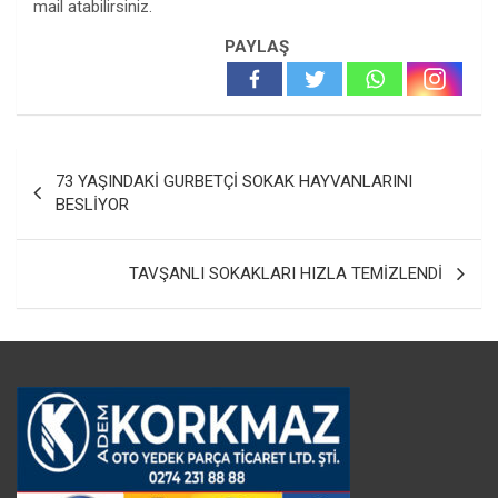
mail atabilirsiniz.
PAYLAŞ
Yazı
73 YAŞINDAKİ GURBETÇİ SOKAK HAYVANLARINI
gezinmesi
BESLİYOR
TAVŞANLI SOKAKLARI HIZLA TEMİZLENDİ