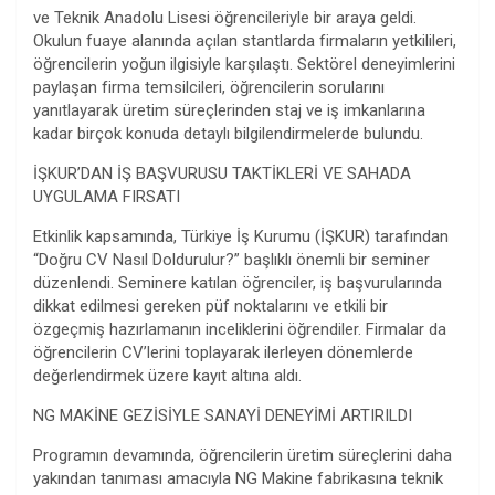
ve Teknik Anadolu Lisesi öğrencileriyle bir araya geldi.
Okulun fuaye alanında açılan stantlarda firmaların yetkilileri,
öğrencilerin yoğun ilgisiyle karşılaştı. Sektörel deneyimlerini
paylaşan firma temsilcileri, öğrencilerin sorularını
yanıtlayarak üretim süreçlerinden staj ve iş imkanlarına
kadar birçok konuda detaylı bilgilendirmelerde bulundu.
İŞKUR’DAN İŞ BAŞVURUSU TAKTİKLERİ VE SAHADA
UYGULAMA FIRSATI
Etkinlik kapsamında, Türkiye İş Kurumu (İŞKUR) tarafından
“Doğru CV Nasıl Doldurulur?” başlıklı önemli bir seminer
düzenlendi. Seminere katılan öğrenciler, iş başvurularında
dikkat edilmesi gereken püf noktalarını ve etkili bir
özgeçmiş hazırlamanın inceliklerini öğrendiler. Firmalar da
öğrencilerin CV’lerini toplayarak ilerleyen dönemlerde
değerlendirmek üzere kayıt altına aldı.
NG MAKİNE GEZİSİYLE SANAYİ DENEYİMİ ARTIRILDI
Programın devamında, öğrencilerin üretim süreçlerini daha
yakından tanıması amacıyla NG Makine fabrikasına teknik